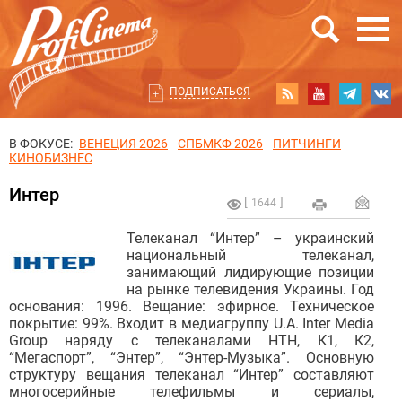
ПОДПИСАТЬСЯ
В ФОКУСЕ:
ВЕНЕЦИЯ 2026
СПБМКФ 2026
ПИТЧИНГИ
КИНОБИЗНЕС
Интер
1644
Телеканал “Интер” – украинский
национальный телеканал,
занимающий лидирующие позиции
на рынке телевидения Украины. Год
основания: 1996. Вещание: эфирное. Техническое
покрытие: 99%. Входит в медиагруппу U.A. Inter Media
Group наряду с телеканалами НТН, К1, К2,
“Мегаспорт”, “Энтер”, “Энтер-Музыка”. Основную
структуру вещания телеканал “Интер” составляют
многосерийные телефильмы и сериалы,