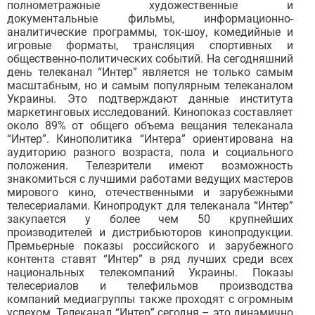
полнометражные художественные и
документальные фильмы, информационно-
аналитические программы, ток-шоу, комедийные и
игровые форматы, трансляция спортивных и
общественно-политических событий. На сегодняшний
день телеканал “Интер” является не только самым
масштабным, но и самым популярным телеканалом
Украины. Это подтверждают данные института
маркетинговых исследований. Кинопоказ составляет
около 89% от общего объема вещания телеканала
“Интер”. Кинополитика “Интера” ориентирована на
аудиторию разного возраста, пола и социального
положения. Телезрители имеют возможность
знакомиться с лучшими работами ведущих мастеров
мирового кино, отечественными и зарубежными
телесериалами. Кинопродукт для телеканала “Интер”
закупается у более чем 50 крупнейших
производителей и дистрибьюторов кинопродукции.
Премьерные показы российского и зарубежного
контента ставят “Интер” в ряд лучших среди всех
национальных телекомпаний Украины. Показы
телесериалов и телефильмов производства
компаний медиагруппы также проходят с огромным
успехом. Телеканал “Интер” сегодня – это динамично