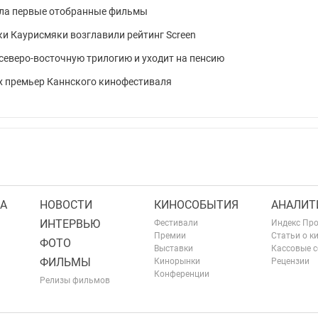
ла первые отобранные фильмы
ки Каурисмяки возглавили рейтинг Screen
северо-восточную трилогию и уходит на пенсию
х премьер Каннского кинофестиваля
А
НОВОСТИ
КИНОСОБЫТИЯ
АНАЛИТ
ИНТЕРВЬЮ
Фестивали
Индекс Пр
Премии
Статьи о к
ФОТО
Выставки
Кассовые 
ФИЛЬМЫ
Кинорынки
Рецензии
Конференции
Релизы фильмов