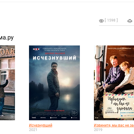
1598
ма.ру
Исчезнувший
Извините, мы вас не з
2021
2019