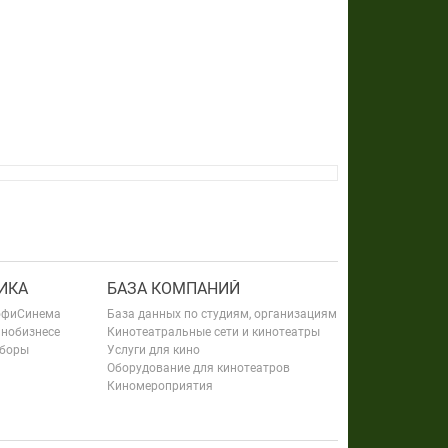
ИКА
БАЗА КОМПАНИЙ
офиСинема
База данных по студиям, организациям
инобизнесе
Кинотеатральные сети и кинотеатры
сборы
Услуги для кино
Оборудование для кинотеатров
Киномероприятия