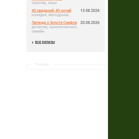
триллер, экшн
40 свиданий, 40 ночей
13.08.2026
комедия, мелодрама
Легенда о Золоте Скифов
20.08.2026
детектив, приключенческ.,
семейн.
все релизы
Реклама