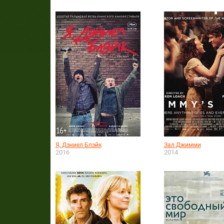
Я, Дэниел Блэйк
Зал Джимми
2016
2014