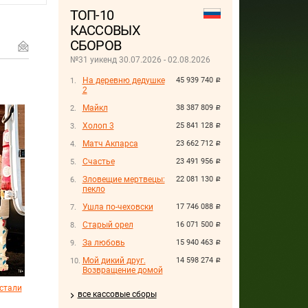
ТОП-10
КАССОВЫХ
СБОРОВ
№31 уикенд 30.07.2026 - 02.08.2026
На деревню дедушке
45 939 740
руб.
2
Майкл
38 387 809
руб.
Холоп 3
25 841 128
руб.
Матч Акпарса
23 662 712
руб.
Счастье
23 491 956
руб.
Зловещие мертвецы:
22 081 130
руб.
пекло
Ушла по-чеховски
17 746 088
руб.
Старый орел
16 071 500
руб.
За любовь
15 940 463
руб.
Мой дикий друг.
14 598 274
руб.
Возвращение домой
астали
все кассовые сборы