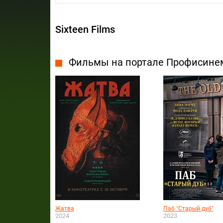
Sixteen Films
Фильмы на портале Профисине
Жатва
Паб "Старый дуб"
2024
2023