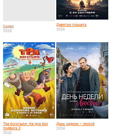
Девятая планета
Садко
2026
2028
Три богатыря. Ни дня без
День недели — любой
подвига 3
2024
2026