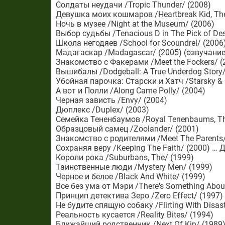
Солдаты неудачи /Tropic Thunder/ (2008)
Девушка моих кошмаров /Heartbreak Kid, Th
Ночь в музее /Night at the Museum/ (2006)
Выбор судьбы /Tenacious D in The Pick of Des
Школа негодяев /School for Scoundrel/ (2006
Мадагаскар /Madagascar/ (2005) (озвучани
Знакомство с Факерами /Meet the Fockers/ 
Вышибалы /Dodgeball: A True Underdog Story
Убойная парочка: Старски и Хатч /Starsky &
А вот и Полли /Along Came Polly/ (2004)
Черная зависть /Envy/ (2004)
Дюплекс /Duplex/ (2003)
Семейка Тененбаумов /Royal Tenenbaums, Th
Образцовый самец /Zoolander/ (2001)
Знакомство с родителями /Meet The Parents
Сохраняя веру /Keeping The Faith/ (2000) 
Короли рока /Suburbans, The/ (1999)
Таинственные люди /Mystery Men/ (1999)
Черное и белое /Black And White/ (1999)
Все без ума от Мэри /There's Something Abou
Принцип детектива Зеро /Zero Effect/ (1997)
Не будите спящую собаку /Flirting With Disas
Реальность кусается /Reality Bites/ (1994)
Ближайший родственник /Next Of Kin/ (1989