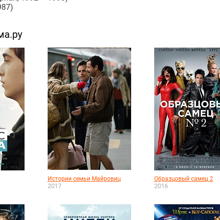
987)
ма.ру
Истории семьи Майровиц
Образцовый самец 2
2017
2016