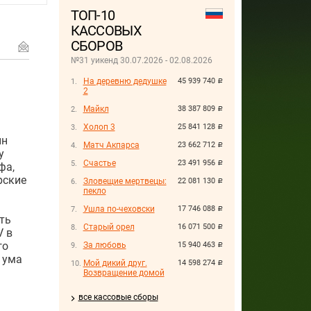
ТОП-10
КАССОВЫХ
СБОРОВ
№31 уикенд 30.07.2026 - 02.08.2026
На деревню дедушке
45 939 740
руб.
2
Майкл
38 387 809
руб.
Холоп 3
25 841 128
руб.
нн
Матч Акпарса
23 662 712
руб.
у
Счастье
23 491 956
руб.
фа,
рские
Зловещие мертвецы:
22 081 130
руб.
пекло
Ушла по-чеховски
17 746 088
руб.
ть
Старый орел
16 071 500
руб.
V в
го
За любовь
15 940 463
руб.
 ума
Мой дикий друг.
14 598 274
руб.
Возвращение домой
все кассовые сборы