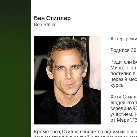
Бен Стиллер
Ben Stiller
Актер, реж
Родился 30
Родители Б
Мира). Поэ
поступил в
через 9 ме
курсы.
Хотя Стилл
людей его 
середине 9
участием. 
от Мэри", "
Кроме того, Стиллер является одним из ос