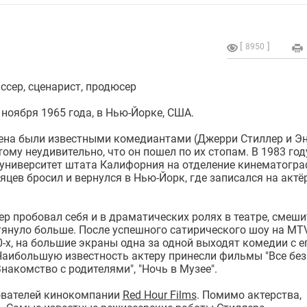
8950
иссер, сценарист, продюсер
 ноября 1965 года, в Нью-Йорке, США.
ена были известными комедиантами (Джерри Стиллер и Э
тому неудивительно, что он пошел по их стопам. В 1983 год
 университет штата Калифорния на отделение кинематогра
сяцев бросил и вернулся в Нью-Йорк, где записался на актё
ер пробовал себя и в драматических ролях в театре, смеши
тянуло больше. После успешного сатирического шоу на MT
0-х, на большие экраны одна за одной выходят комедии с е
Наибольшую известность актеру принесли фильмы "Все без
Знакомство с родителями", "Ночь в Музее".
нователей кинокомпании
Red Hour Films
. Помимо актерства,