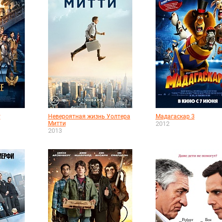
т
Невероятная жизнь Уолтера
Мадагаскар 3
Митти
2012
2013