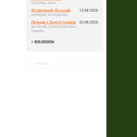
триллер, экшн
40 свиданий, 40 ночей
13.08.2026
комедия, мелодрама
Легенда о Золоте Скифов
20.08.2026
детектив, приключенческ.,
семейн.
все релизы
Реклама