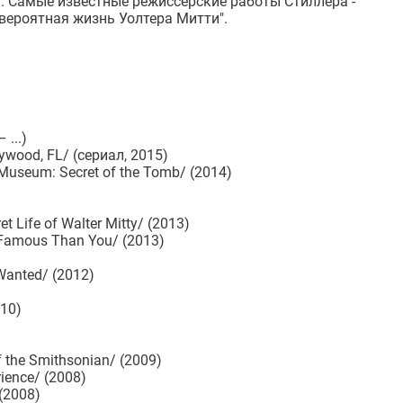
 Самые известные режиссерские работы Стиллера -
евероятная жизнь Уолтера Митти".
 ...)
ywood, FL/ (сериал, 2015)
Museum: Secret of the Tomb/ (2014)
Life of Walter Mitty/ (2013)
Famous Than You/ (2013)
Wanted/ (2012)
010)
f the Smithsonian/ (2009)
ience/ (2008)
 (2008)