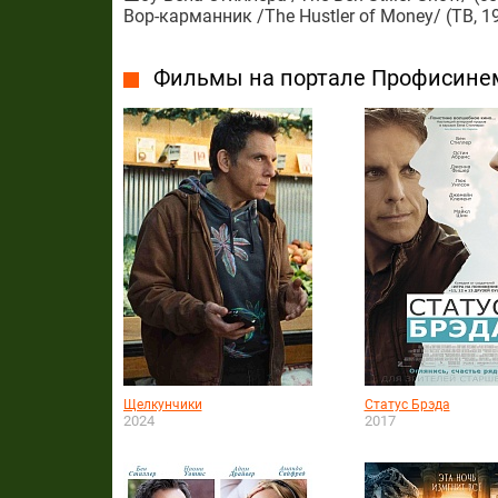
Вор-карманник /The Hustler of Money/ (ТВ, 1
Фильмы на портале Профисине
Щелкунчики
Статус Брэда
2024
2017