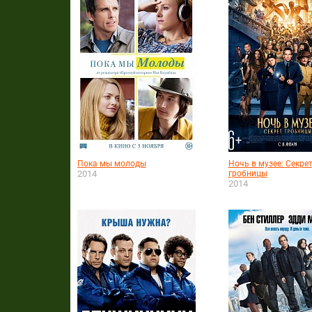
Пока мы молоды
Ночь в музее: Секре
2014
гробницы
2014