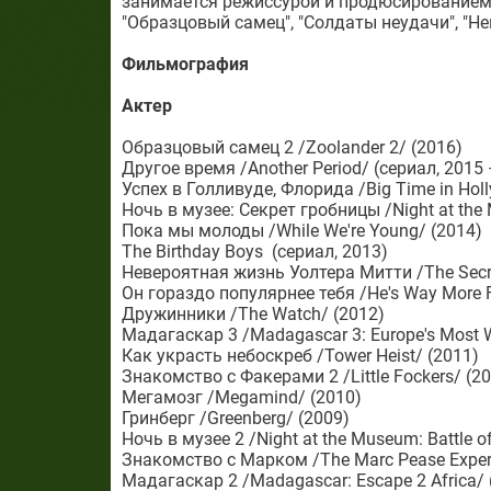
занимается режиссурой и продюсированием.
"Образцовый самец", "Солдаты неудачи", "Н
Фильмография
Актер
Образцовый самец 2 /Zoolander 2/ (2016)
Другое время /Another Period/ (сериал, 2015 –
Успех в Голливуде, Флорида /Big Time in Holl
Ночь в музее: Секрет гробницы /Night at the 
Пока мы молоды /While We're Young/ (2014)
The Birthday Boys (сериал, 2013)
Невероятная жизнь Уолтера Митти /The Secret 
Он гораздо популярнее тебя /He's Way More 
Дружинники /The Watch/ (2012)
Мадагаскар 3 /Madagascar 3: Europe's Most 
Как украсть небоскреб /Tower Heist/ (2011)
Знакомство с Факерами 2 /Little Fockers/ (2
Мегамозг /Megamind/ (2010)
Гринберг /Greenberg/ (2009)
Ночь в музее 2 /Night at the Museum: Battle o
Знакомство с Марком /The Marc Pease Exper
Мадагаскар 2 /Madagascar: Escape 2 Africa/