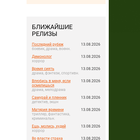
БЛИЖАЙШИЕ
РЕЛИЗЫ
Последний рубеж
13.08.2026
боевик, драма, военн.
Демонолог
13.08.2026
хоррор
Время сиять
13.08.2026
драма, фэнтези, спортивн.
Влюбись в меня, если
13.08.2026
осмелишься
драма, мелодрама
Самурай и пленник
13.08.2026
детектив, экшн
Материя времени
13.08.2026
триллер, фантастика,
криминальн.
Ешь, молись, худей
13.08.2026
хоррор
Во власти страха
13.08.2026