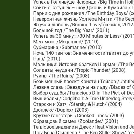
Успех в Голливуде, Флорида /Big Time in Holl
Сойти с катушек – шоу Джоны и Кумэйла /The
Парни с дня рождения /The Birthday Boys/ (с
Невероятная жизнь Уолтера Митти /The Secret 
Жгучая любовь /Burning Love/ (сериал, 2012 –
Большой год /The Big Year/ (2011)
Успеть за 30 минут /30 Minutes or Less/ (201
Мегамозг /Megamind/ (2010)
Субмарина /Submarine/ (2010)
Ночь 140 твитов: Знаменитости твитят до упад
Haiti/ (2010)
Мальчики: История братьев Шерман /The Boys
Солдаты неудачи /Tropic Thunder/ (2008)
Руины /The Ruins/ (2008)
Безымянный проект Кристин Тейлор /Untitled C
Лезвия славы: Звездуны на льду /Blades of G
Выбор судьбы /Tenacious D in The Pick of Des
Вышибалы /Dodgeball: A True Underdog Story/
Старски и Хатч /Starsky & Hutch/ (2004)
Дюплекс /Duplex/ (2003)
Крутые гангстеры /Crooked Lines/ (2003)
Образцовый самец /Zoolander/ (2001)
Тепловое видение и Джек /Heat Vision and Ja
Шоу Бена Стиллера /The Ben Stiller Show/ (с