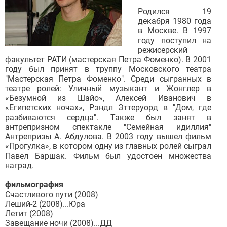
Родился 19
декабря 1980 годa
в Москве. В 1997
году поступил на
режисерский
факультет РАТИ (мастерская Петра Фоменко). В 2001
году был принят в труппу Московского театра
"Мастерская Петра Фоменко". Среди сыгранных в
театре ролей: Уличный музыкант и Жонглер в
«Безумной из Шайо», Алексей Иванович в
«Египетских ночах», Рэндл Эттеруорд в "Дом, где
разбиваются сердца". Также был занят в
антрепризном спектакле "Семейная идиллия"
Антрепризы А. Абдулова. В 2003 году вышел фильм
«Прогулка», в котором одну из главных ролей сыграл
Павел Баршак. Фильм был удостоен множества
наград.
фильмография
Счастливого пути (2008)
Леший-2 (2008)...Юра
Летит (2008)
Завещание ночи (2008)...ДД