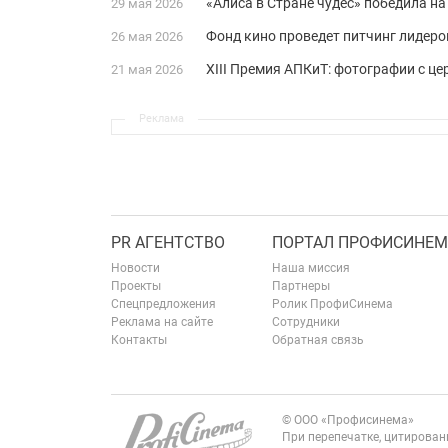
«Алиса в Стране чудес» победила на 
29 мая 2026
Фонд кино проведет питчинг лидер
26 мая 2026
XIII Премия АПКиТ: фотографии с ц
21 мая 2026
Реклама
PR АГЕНТСТВО
ПОРТАЛ ПРОФИСИНЕМ
Новости
Наша миссия
Проекты
Партнеры
Спецпредложения
Ролик ПрофиСинема
Реклама на сайте
Сотрудники
Контакты
Обратная связь
© ООО «Профисинема»
При перепечатке, цитирова