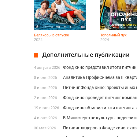
Беляковы в отпуске
Тополиный пух
2024
2024
Дополнительные публикации
Фонд кино представил итоги питчи
4 августа 2026
Аналитика ПрофиСинема за II кварт
8 июля 2026
Питчинг Фонда кино: проекты иных
8 июля 2026
Фонд кино проведет питчинг компа
2 июля 2026
Фонд кино объявил итоги питчинга
19 июня 2026
В Министерстве культуры подвели и
4 июня 2026
Питчинг лидеров в Фонде кино: сказ
30 мая 2026