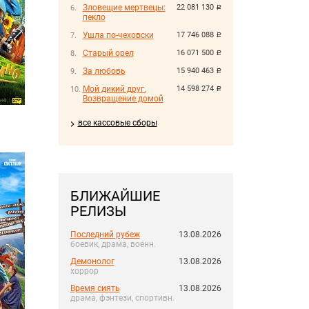
Зловещие мертвецы:
22 081 130
руб.
пекло
Ушла по-чеховски
17 746 088
руб.
Старый орел
16 071 500
руб.
За любовь
15 940 463
руб.
Мой дикий друг.
14 598 274
руб.
Возвращение домой
все кассовые сборы
БЛИЖАЙШИЕ
РЕЛИЗЫ
Последний рубеж
13.08.2026
боевик, драма, военн.
Демонолог
13.08.2026
хоррор
Время сиять
13.08.2026
драма, фэнтези, спортивн.