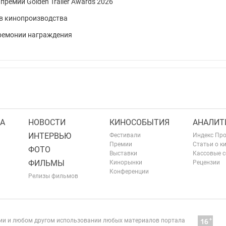
премии Golden Trailer Awards 2026
ов кинопроизводства
еремонии награждения
А
НОВОСТИ
КИНОСОБЫТИЯ
АНАЛИТ
ИНТЕРВЬЮ
Фестивали
Индекс Пр
Премии
Статьи о к
ФОТО
Выставки
Кассовые 
ФИЛЬМЫ
Кинорынки
Рецензии
Конференции
Релизы фильмов
нии и любом другом использовании любых материалов портала