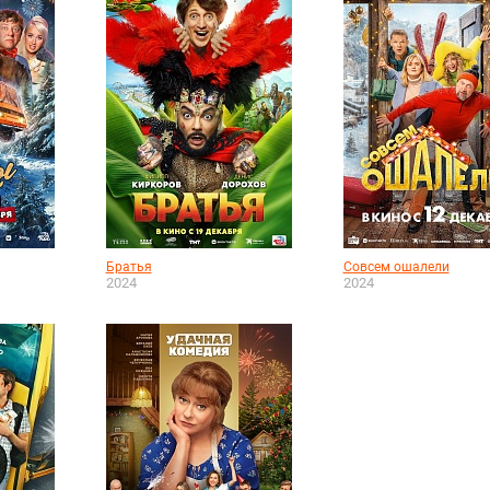
Братья
Совсем ошалели
2024
2024