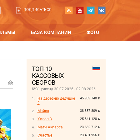
ПОДПИСАТЬСЯ
ИЛЬМЫ
БАЗА КОМПАНИЙ
ФОТО
ТОП-10
КАССОВЫХ
СБОРОВ
№31 уикенд 30.07.2026 - 02.08.2026
На деревню дедушке
45 939 740
руб.
2
Майкл
38 387 809
руб.
Холоп 3
25 841 128
руб.
Матч Акпарса
23 662 712
руб.
Счастье
23 491 956
руб.