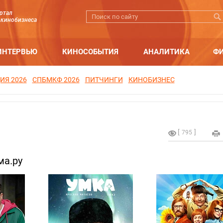
ртал
 кинобизнеса
ИНТЕРВЬЮ
КИНОСОБЫТИЯ
АНАЛИТИКА
Ф
ИЯ 2026
СПБМКФ 2026
ПИТЧИНГИ
КИНОБИЗНЕС
795
ма.ру