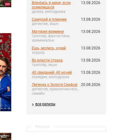
Влюбись в меня, если
13.08.2026
осмелишься
драма, мелодрама
Самурай и пленник
13.08.2026
детектив, экшн
Материя времени
13.08.2026
триллер, фантастика,
криминальн.
Ешь, молись, худей
13.08.2026
хоррор
Во власти страха
13.08.2026
триллер, экшн
40 свиданий, 40 ночей
13.08.2026
комедия, мелодрама
Легенда о Золоте Скифов
20.08.2026
детектив, приключенческ.,
семейн.
все релизы
Реклама