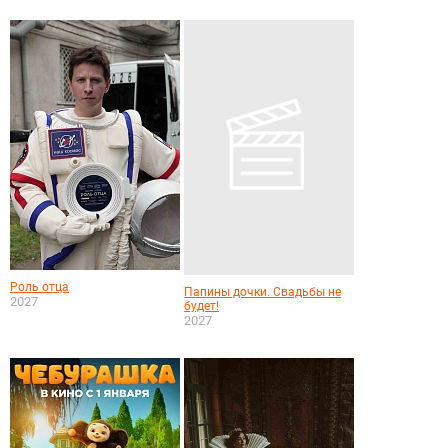
Роль отца
Папины дочки. Свадьбы не
2027
будет!
2027