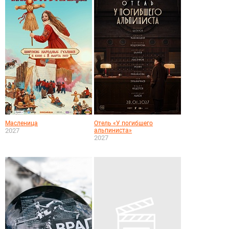
Масленица
Отель «У погибшего
2027
альпиниста»
2027