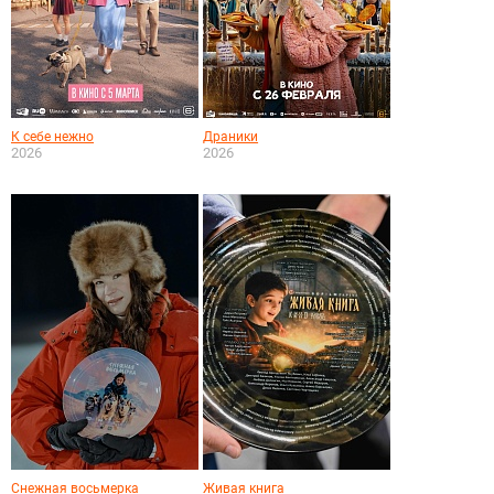
К себе нежно
Драники
2026
2026
Снежная восьмерка
Живая книга