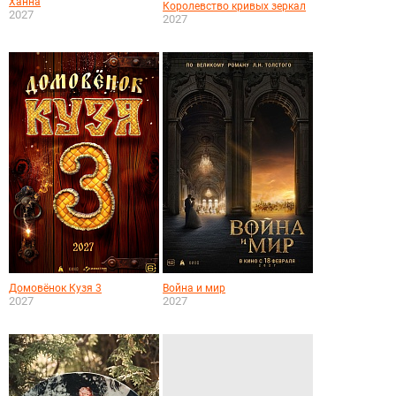
Ханна
Королевство кривых зеркал
2027
2027
Домовёнок Кузя 3
Война и мир
2027
2027