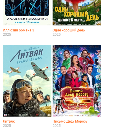
Иллюзия обмана 3
Один хороший день
2025
2025
Литвяк
Письмо Деду Морозу
2025
2025