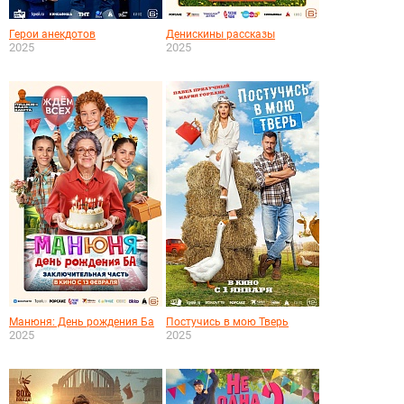
Герои анекдотов
Денискины рассказы
2025
2025
Манюня: День рождения Ба
Постучись в мою Тверь
2025
2025