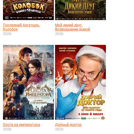
Последний богатырь.
Мой дикий друг.
Колобок
Возвращение домой
2026
2026
Охота на императора
Добрый доктор
2026
2026