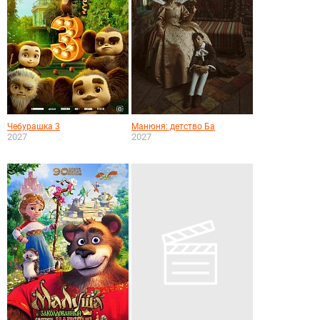
Чебурашка 3
Манюня: детство Ба
2027
2027