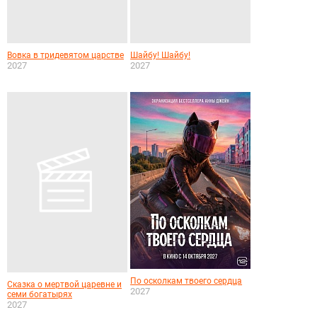
Вовка в тридевятом царстве
Шайбу! Шайбу!
2027
2027
По осколкам твоего сердца
Сказка о мертвой царевне и
2027
семи богатырях
2027