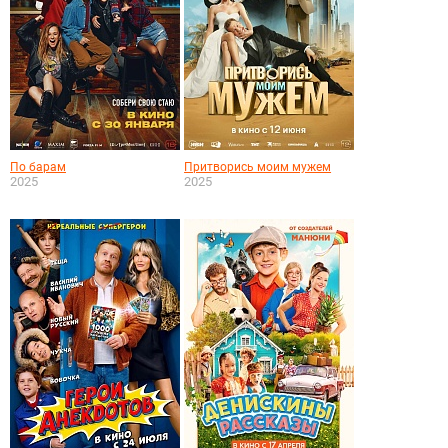
По барам
Притворись моим мужем
2025
2025