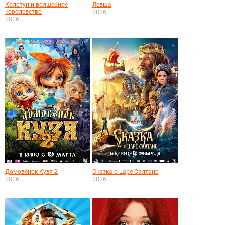
Колотун и волшебное
Левша
королевство
2026
2026
Домовёнок Кузя 2
Сказка о царе Салтане
2026
2026