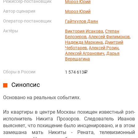
Режиссёр-постановщик
Мороз Юрий
Автор сценария
Мороз Юрий
Оператор-постановщик
Гайткулов Даян
Актёры
Виктория Исакова
,
Степан
Белозеров
,
Алексей Филимонов
,
Надежда Маркина
,
Дмитрий
Чеботарев
,
Алексей Розин
,
Алексей Агранович
,
Дарья
Верещагина
Сборы в России
1 574 613
руб.
Синопсис
Основано на реальных событиях.
Из квартиры в центре Москвы похищен известный рэп-
исполнитель Никита Прозоров. Следователь Иванов
выясняет, что похищение было инсценировано, и в этом
замешана мать Никиты - Рената, телевизионный