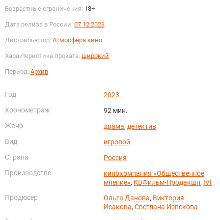
Возрастные ограничения:
18+
Дата релиза в России:
07.12.2023
Дистрибьютор:
Атмосфера кино
Характеристика проката:
широкий
Период:
Архив
Год
2023
Хронометраж
92 мин.
Жанр
драма
,
детектив
Вид
игровой
Страна
Россия
Производство
кинокомпания «Общественное
мнение»
,
КВФильм-Продакшн
,
IVI
Продюсер
Ольга Данова
,
Виктория
Исакова
,
Светлана Извекова