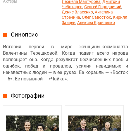
Актёры
Леонела Мантурова
,
Дмитрий
Чеботарев
,
Сергей Городничий
,
Денис Власенко
,
Ангелина
Стречина
,
Олег Савостюк
,
Кирилл
Зайцев
,
Алексей Кравченко
Синопсис
История первой в мире женщины-космонавта
Валентины Терешковой. Когда подвиг всего народа
воплощает она. Когда результат бесчисленных проб и
ошибок, побед и провалов, усилия невидимых и
неизвестных людей — в ее руках. Ее корабль — «Восток
— 6». Ее позывной — «Чайка».
Фотографии