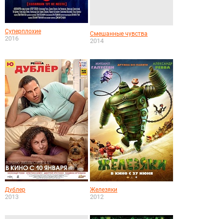
Суперплохие
Смешанные чувства
2016
2014
Дублер
Железяки
2013
2012