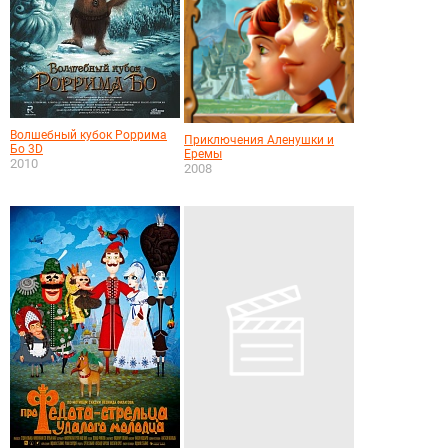
Волшебный кубок Роррима
Приключения Аленушки и
Бо 3D
Еремы
2010
2008