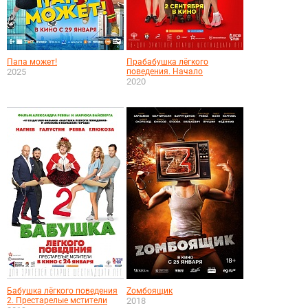
Папа может!
Прабабушка лёгкого
2025
поведения. Начало
2020
Бабушка лёгкого поведения
Zомбоящик
2. Престарелые мстители
2018