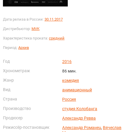
Дата релиза в России:
30.11.2017
Дистрибьютор:
MVK
Характеристика проката:
средний
Период:
Архив
Год
2016
Хронометраж
86 мин.
Жанр
комедия
Вид
анимационный
Страна
Россия
Производство
студия Колобанга
Продюсер
Александр Ревва
Режиссёр-постановщик
Александр Романец
,
Вячеслав