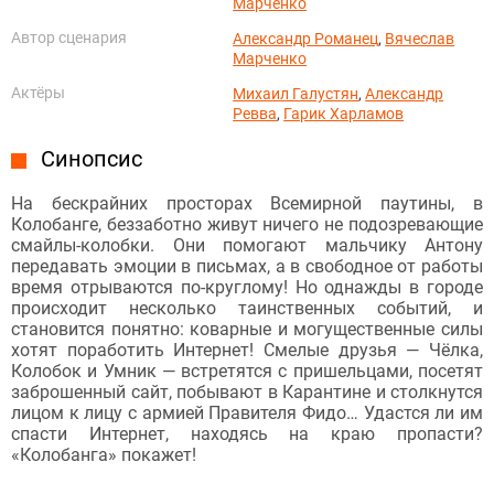
Марченко
Автор сценария
Александр Романец
,
Вячеслав
Марченко
Актёры
Михаил Галустян
,
Александр
Ревва
,
Гарик Харламов
Синопсис
На бескрайних просторах Всемирной паутины, в
Колобанге, беззаботно живут ничего не подозревающие
смайлы-колобки. Они помогают мальчику Антону
передавать эмоции в письмах, а в свободное от работы
время отрываются по-круглому! Но однажды в городе
происходит несколько таинственных событий, и
становится понятно: коварные и могущественные силы
хотят поработить Интернет! Смелые друзья — Чёлка,
Колобок и Умник — встретятся с пришельцами, посетят
заброшенный сайт, побывают в Карантине и столкнутся
лицом к лицу с армией Правителя Фидо… Удастся ли им
спасти Интернет, находясь на краю пропасти?
«Колобанга» покажет!