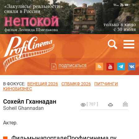
ПОДПИСАТЬСЯ
В ФОКУСЕ:
ВЕНЕЦИЯ 2026
СПБМКФ 2026
ПИТЧИНГИ
КИНОБИЗНЕС
Сохейл Гханнадан
707
Soheil Ghannadan
Актер.
Фильмы на портале Профисинема.ру