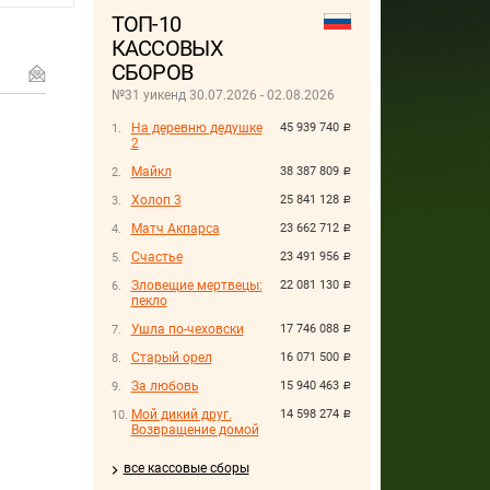
ТОП-10
КАССОВЫХ
СБОРОВ
№31 уикенд 30.07.2026 - 02.08.2026
На деревню дедушке
45 939 740
руб.
2
Майкл
38 387 809
руб.
Холоп 3
25 841 128
руб.
Матч Акпарса
23 662 712
руб.
Счастье
23 491 956
руб.
Зловещие мертвецы:
22 081 130
руб.
пекло
Ушла по-чеховски
17 746 088
руб.
Старый орел
16 071 500
руб.
За любовь
15 940 463
руб.
Мой дикий друг.
14 598 274
руб.
Возвращение домой
все кассовые сборы