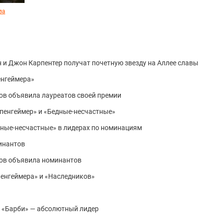
за
 и Джон Карпентер получат почетную звезду на Аллее славы
енгеймера»
ов объявила лауреатов своей премии
пенгеймер» и «Бедные-несчастные»
дные-несчастные» в лидерах по номинациям
инантов
ов объявила номинантов
пенгеймера» и «Наследников»
s: «Барби» — абсолютный лидер