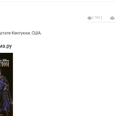
704
штате Кентукки, США.
ма.ру