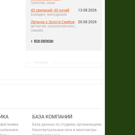
триллер, экшн
40 свиданий, 40 ночей
13.08.2026
комедия, мелодрама
Легенда о Золоте Скифов
20.08.2026
детектив, приключенческ.,
семейн.
все релизы
Реклама
ИКА
БАЗА КОМПАНИЙ
офиСинема
База данных по студиям, организациям
инобизнесе
Кинотеатральные сети и кинотеатры