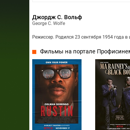
Джордж С. Вольф
George C. Wolfe
Режиссер. Родился 23 сентября 1954 года в 
Фильмы на портале Профисине