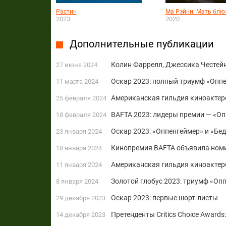
Растин
Ма Рэйни: Мать блю
2023
2020
Дополнительные публикации
Колин Фаррелл, Джессика Честейн
27 июня 2024
Оскар 2023: полный триумф «Опп
11 марта 2024
Американская гильдия киноактер
25 февраля 2024
BAFTA 2023: лидеры премии — «Оп
18 февраля 2024
Оскар 2023: «Оппенгеймер» и «Бе
23 января 2024
Кинопремия BAFTA объявила ном
18 января 2024
Американская гильдия киноактер
11 января 2024
Золотой глобус 2023: триумф «Оп
8 января 2024
Оскар 2023: первые шорт-листы
29 декабря 2023
Претенденты Critics Choice Award
14 декабря 2023