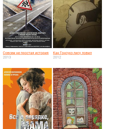
Совсем не простая история
Как Гонсукэ лису ловил
2013
2012