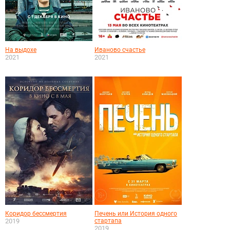
На выдохе
Иваново счастье
2021
2021
Коридор бессмертия
Печень или История одного
2019
стартапа
2019