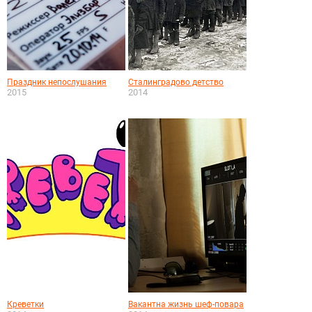
Праздник непослушания
Сталинградово детство
2015
2014
Креветки
Вакантна жизнь шеф-повара