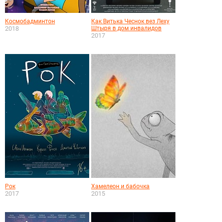
Космобадминтон
Как Витька Чеснок вез Леху
2018
Штыря в дом инвалидов
2017
Рок
Хамелеон и бабочка
2017
2015