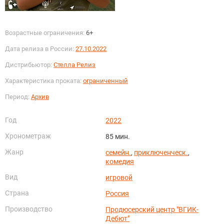
Возрастные ограничения:
6+
Дата релиза в России:
27.10.2022
Дистрибьютор:
Стелла Релиз
Характеристика проката:
ограниченный
Период:
Архив
Год
2022
Хронометраж
85 мин.
Жанр
семейн.
,
приключенческ.
,
комедия
Вид
игровой
Страна
Россия
Производство
Продюсерский центр "ВГИК-
Дебют"