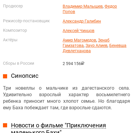
Продюсер
Владимир Малышев
,
Федор
Попов
Режиссёр-постановщик
Александр Галибин
Композитор
Алексей Чинцов
Актёры
Амир Магомедов
,
Зенаб
Гамзатова
,
Заур Алиев
,
Беневша
Девлетханова
Сборы в России
2 594 156
руб.
Синопсис
Три новеллы о мальчике из дагестанского села.
Удивительно взрослый характер восьмилетнего
ребенка приносит много хлопот семье. Но благодаря
ему Баха побеждает там, где взрослые сдаются.
Новости о фильме "Приключения
маленького Бахи"