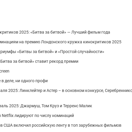
ритиков 2025: «Битва за битвой» — Лучший фильм года
оминациям на премию Лондонского кружка кинокритиков 2025
триумфы «Битвы за битвой» и «Простой случайности»
Битва за битвой» ставит рекорд премии
creen
 в деле, ни одного профи
я 2025: Линклейтер и Астер – в основном конкурсе, Серебреннико
аль 2025: Джармуш, Том Круз и Терренс Малик
ы Netflix лидируют по числу номинаций
в США включил российскую ленту в топ зарубежных фильмов