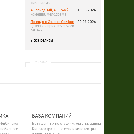
триллер, экшн
40 свиданий, 40 ночей
13.08.2026
комедия, мелодрама
Легенда о Золоте Скифов
20.08.2026
детектив, приключенческ.,
семейн.
все релизы
Реклама
ИКА
БАЗА КОМПАНИЙ
офиСинема
База данных по студиям, организациям
инобизнесе
Кинотеатральные сети и кинотеатры