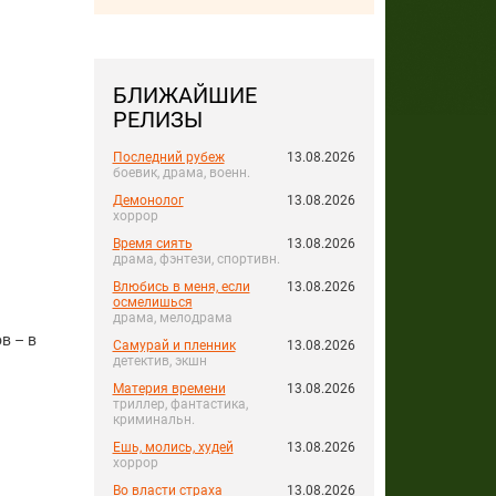
БЛИЖАЙШИЕ
РЕЛИЗЫ
Последний рубеж
13.08.2026
боевик, драма, военн.
Демонолог
13.08.2026
хоррор
Время сиять
13.08.2026
драма, фэнтези, спортивн.
Влюбись в меня, если
13.08.2026
осмелишься
драма, мелодрама
в – в
Самурай и пленник
13.08.2026
детектив, экшн
Материя времени
13.08.2026
триллер, фантастика,
криминальн.
Ешь, молись, худей
13.08.2026
хоррор
Во власти страха
13.08.2026