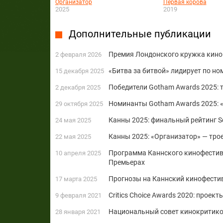
Организатор
Первая корова
2025
2019
Дополнительные публикации
Премия Лондонского кружка кинок
2 февраля 2026
«Битва за битвой» лидирует по н
15 декабря 2025
Победители Gotham Awards 2025: 
2 декабря 2025
Номинанты Gotham Awards 2025: «
29 октября 2025
Канны 2025: финальный рейтинг S
24 мая 2025
Канны 2025: «Организатор» — трое
22 мая 2025
Программа Каннского кинофестивал
10 апреля 2025
Премьерах
Прогнозы на Каннский кинофестив
17 марта 2025
Critics Choice Awards 2020: проект
9 февраля 2021
Национальный совет кинокритико
28 января 2021