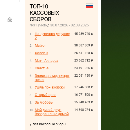
ТОП-10
КАССОВЫХ
СБОРОВ
№31 уикенд 30.07.2026 - 02.08.2026
На деревню дедушке
45 939 740
руб.
2
Майкл
38 387 809
руб.
Холоп 3
25 841 128
руб.
Матч Акпарса
23 662 712
руб.
Счастье
23 491 956
руб.
Зловещие мертвецы:
22 081 130
руб.
пекло
Ушла по-чеховски
17 746 088
руб.
Старый орел
16 071 500
руб.
За любовь
15 940 463
руб.
Мой дикий друг.
14 598 274
руб.
Возвращение домой
все кассовые сборы