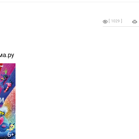
1029
ма.ру