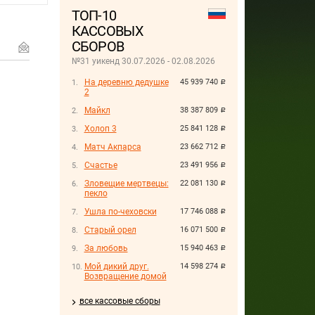
ТОП-10
КАССОВЫХ
СБОРОВ
№31 уикенд 30.07.2026 - 02.08.2026
На деревню дедушке
45 939 740
руб.
2
Майкл
38 387 809
руб.
Холоп 3
25 841 128
руб.
Матч Акпарса
23 662 712
руб.
Счастье
23 491 956
руб.
Зловещие мертвецы:
22 081 130
руб.
пекло
Ушла по-чеховски
17 746 088
руб.
Старый орел
16 071 500
руб.
За любовь
15 940 463
руб.
Мой дикий друг.
14 598 274
руб.
Возвращение домой
все кассовые сборы