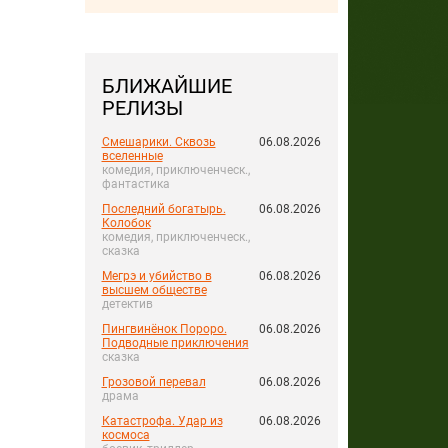
БЛИЖАЙШИЕ
РЕЛИЗЫ
Смешарики. Сквозь
06.08.2026
вселенные
комедия, приключенческ.,
фантастика
Последний богатырь.
06.08.2026
Колобок
комедия, приключенческ.,
сказка
Мегрэ и убийство в
06.08.2026
высшем обществе
детектив
Пингвинёнок Пороро.
06.08.2026
Подводные приключения
сказка
Грозовой перевал
06.08.2026
драма
Катастрофа. Удар из
06.08.2026
космоса