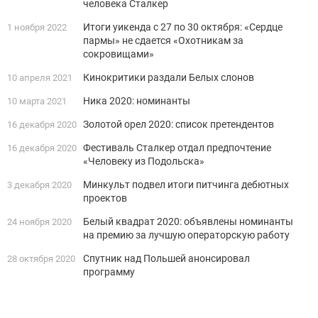
человека Сталкер
Итоги уикенда с 27 по 30 октября: «Сердце
1 ноября 2022
пармы» не сдается «Охотникам за
сокровищами»
Кинокритики раздали Белых слонов
10 апреля 2021
Ника 2020: номинанты
10 марта 2021
Золотой орел 2020: список претендентов
16 декабря 2020
Фестиваль Сталкер отдал предпочтение
16 декабря 2020
«Человеку из Подольска»
Минкульт подвел итоги питчинга дебютных
3 декабря 2020
проектов
Белый квадрат 2020: объявлены номинанты
24 ноября 2020
на премию за лучшую операторскую работу
Спутник над Польшей анонсировал
28 октября 2020
программу