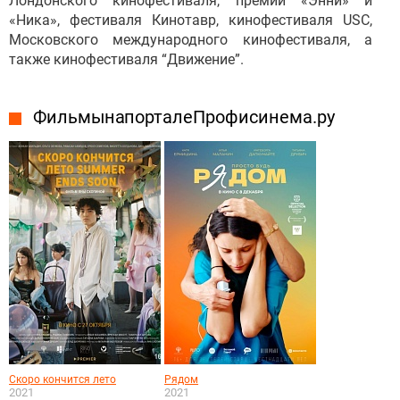
Лондонского кинофестиваля, премий «Энни» и
«Ника», фестиваля Кинотавр, кинофестиваля USC,
Московского международного кинофестиваля, а
также кинофестиваля “Движение”.
Фильмы на портале Профисинема.ру
Скоро кончится лето
Рядом
2021
2021