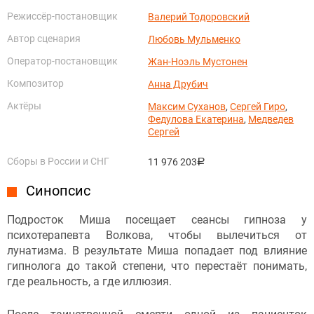
Режиссёр-постановщик
Валерий Тодоровский
Автор сценария
Любовь Мульменко
Оператор-постановщик
Жан-Ноэль Мустонен
Композитор
Анна Друбич
Актёры
Максим Суханов
,
Сергей Гиро
,
Федулова Екатерина
,
Медведев
Сергей
Сборы в России и СНГ
11 976 203
руб.
Синопсис
Подросток Миша посещает сеансы гипноза у
психотерапевта Волкова, чтобы вылечиться от
лунатизма. В результате Миша попадает под влияние
гипнолога до такой степени, что перестаёт понимать,
где реальность, а где иллюзия.