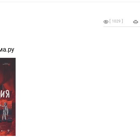
1029
ма.ру