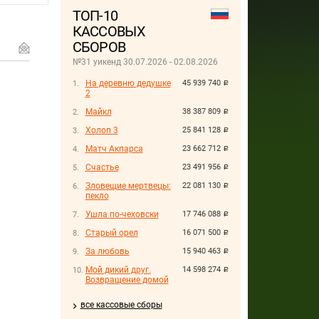
ТОП-10
КАССОВЫХ
СБОРОВ
№31 уикенд 30.07.2026 - 02.08.2026
На деревню дедушке
45 939 740
руб.
2
Майкл
38 387 809
руб.
Холоп 3
25 841 128
руб.
Матч Акпарса
23 662 712
руб.
Счастье
23 491 956
руб.
Зловещие мертвецы:
22 081 130
руб.
пекло
Ушла по-чеховски
17 746 088
руб.
Старый орел
16 071 500
руб.
За любовь
15 940 463
руб.
Мой дикий друг.
14 598 274
руб.
Возвращение домой
все кассовые сборы