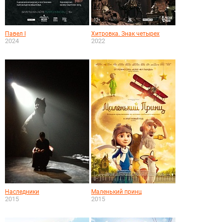
Павел I
Хитровка. Знак четырех
2024
2022
Наследники
Маленький принц
2015
2015