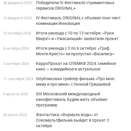
Победители IV Фестиваля стриминговых
28 февраля 2025
сервисов ORIGINAL+
IV Фестиваль ORIGINAL+ объявил лонг-лист
13 февраля 2025
номинации Инновация
Итоги уикенда с 10 по 13 октября: «Руки
15 октября 2024
Вверх!» и «Ужасающий» захватили прокат
Итоги уикенда с 3 по 6 октября: «Граф
8 октября 2024
Монте-Кристо» не пропустил «Василису»
КарроПрокат на СПбМКФ 2024: семейное
3 октября 2024
кино — комедийное и актуальное
Опубликован трейлер фильма «Про мою
11 сентября 2024
маму и про меня» с Нонной Гришаевой
ХIII Московский международный
5 августа 2024
кинофестиваль Будем жить объявил
программу
Фантастика «Формула воды» от
24 июля 2024
Союзмультфильма выйдет в прокат 3
октября