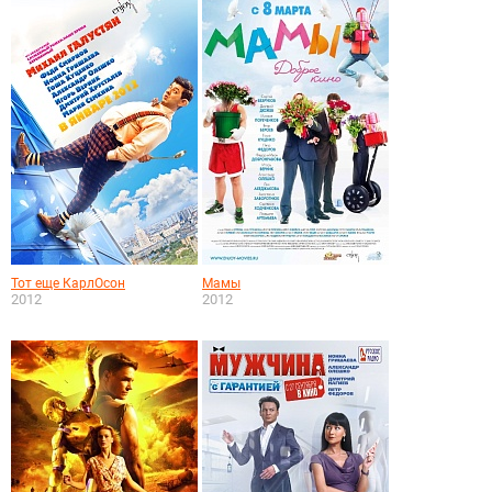
Тот еще КарлОсон
Мамы
2012
2012