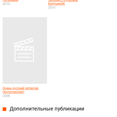
На измене
Человек с бульвара
2010
КапуцинОК
2010
Очень русский детектив
(Антитриллер)
2008
Дополнительные публикации