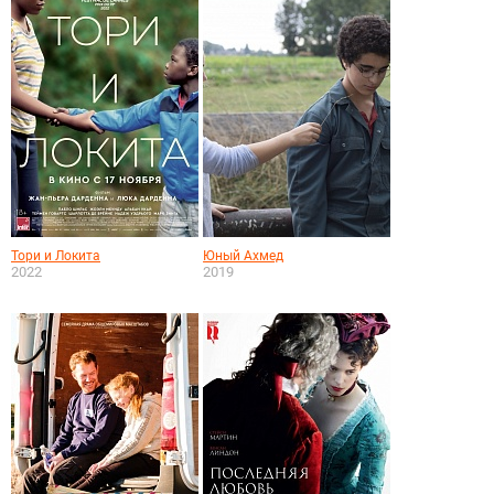
Тори и Локита
Юный Ахмед
2022
2019