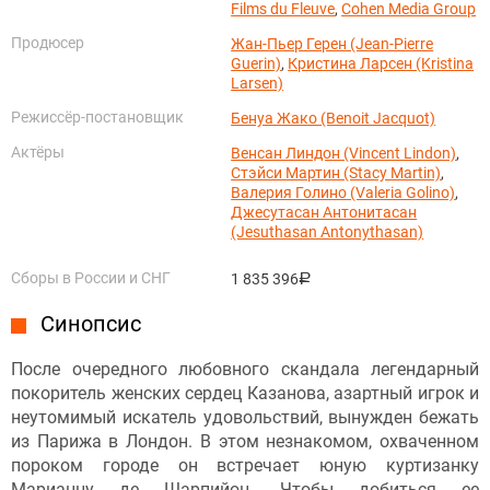
Films du Fleuve
,
Cohen Media Group
Продюсер
Жан-Пьер Герен (Jean-Pierre
Guerin)
,
Кристина Ларсен (Kristina
Larsen)
Режиссёр-постановщик
Бенуа Жако (Benoit Jacquot)
Актёры
Венсан Линдон (Vincent Lindon)
,
Стэйси Мартин (Stacy Martin)
,
Валерия Голино (Valeria Golino)
,
Джесутасан Антонитасан
(Jesuthasan Antonythasan)
Сборы в России и СНГ
1 835 396
руб.
Синопсис
После очередного любовного скандала легендарный
покоритель женских сердец Казанова, азартный игрок и
неутомимый искатель удовольствий, вынужден бежать
из Парижа в Лондон. В этом незнакомом, охваченном
пороком городе он встречает юную куртизанку
Марианну де Шарпийон. Чтобы добиться ее