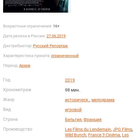
Возрастные ограничения:
16+
Дата релиза в России:
27.06.2019
Дистрибьютор:
Русский Репортаж
Характеристика проката:
ограниченный
Период:
Архив
Год
2019
Хронометраж
98 мин.
Жанр
историческ.
,
мелодрама
Вид
игровой
Страна
Бельгия
,
Франция
Производство
Les Films du Lendemain
,
JPG Films
,
Wild Bunch
,
France 3 Cinéma
,
Les