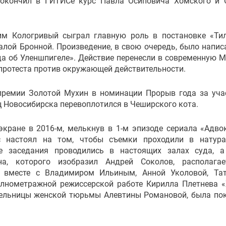
 окончил в ГИТИСе курс Павла Осиповича Хомского и 
им Кологривый сыграл главную роль в постановке «Ти
алой Бронной. Произведение, в свою очередь, было напис
а об Уленшпигеле». Действие перенесли в современную М
 протеста против окружающей действительности.
 премии Золотой Мухин в номинации Прорыв года за уча
ц Новосибирска перевоплотился в Чеширского кота.
кране в 2016-м, мелькнув в 1-м эпизоде сериала «Адвок
 настоял на том, чтобы съемки проходили в натура
ые заседания проводились в настоящих залах суда, 
а, которого изобразил Андрей Соколов, располагае
у вместе с Владимиром Ильиным, Анной Уколовой, Та
лнометражной режиссерской работе Кирилла Плетнева «
ельницы женской тюрьмы Алевтины Романовой, была по
.