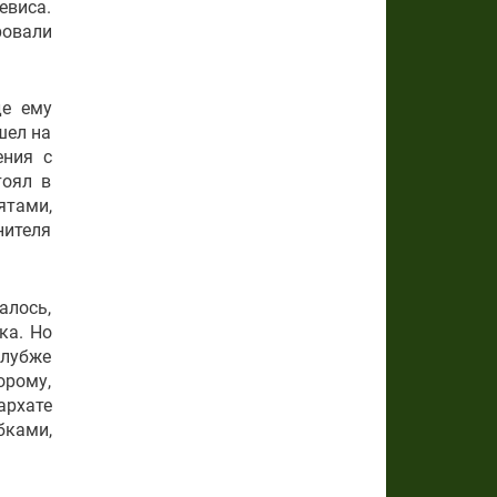
евиса.
ровали
де ему
шел на
ения с
тоял в
ятами,
ителя
алось,
ка. Но
глубже
орому,
архате
бками,