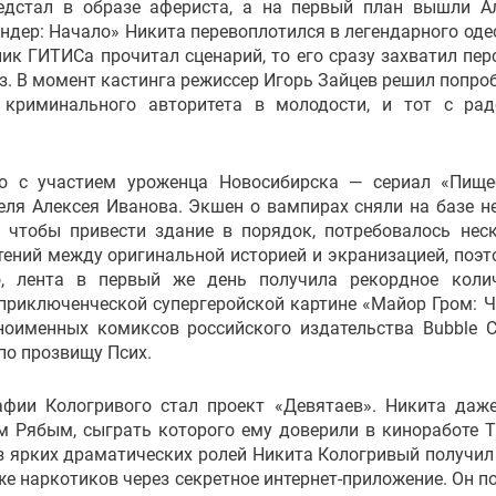
едстал в образе афериста, а на первый план вышли А
ндер: Начало» Никита перевоплотился в легендарного оде
к ГИТИСа прочитал сценарий, то его сразу захватил пер
з. В момент кастинга режиссер Игорь Зайцев решил попро
 криминального авторитета в молодости, и тот с ра
о с участием уроженца Новосибирска — сериал «Пище
ля Алексея Иванова. Экшен о вампирах сняли на базе н
, чтобы привести здание в порядок, потребовалось нес
ений между оригинальной историей и экранизацией, поэт
о, лента в первый же день получила рекордное коли
 приключенческой супергеройской картине «Майор Гром: 
ноименных комиксов российского издательства Bubble C
по прозвищу Псих.
афии Кологривого стал проект «Девятаев». Никита даж
м Рябым, сыграть которого ему доверили в киноработе 
з ярких драматических ролей Никита Кологривый получил
е наркотиков через секретное интернет-приложение. Он п