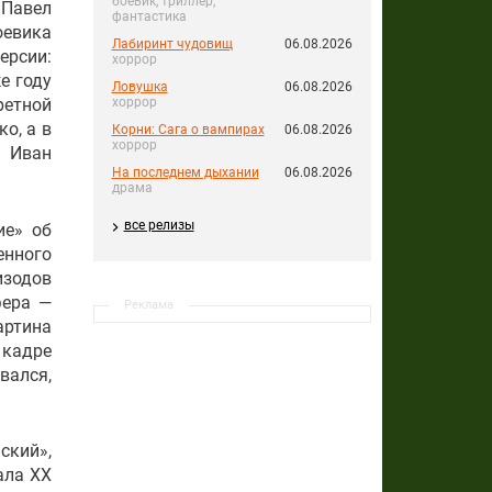
боевик, триллер,
 Павел
фантастика
оевика
Лабиринт чудовищ
06.08.2026
ерсии:
хоррор
е году
Ловушка
06.08.2026
хоррор
ретной
о, а в
Корни: Сага о вампирах
06.08.2026
хоррор
т Иван
На последнем дыхании
06.08.2026
драма
все релизы
ие» об
енного
изодов
фера —
Реклама
артина
 кадре
вался,
ский»,
ала XX