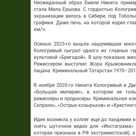
Неожиданный образ Емели Никита пример
стала Мила Ершова. С гордостью Кологри
экранизации велось в Сибири, под Тоболь
графики. Даже печь, на которой ездил гла
км/ч.
Осенью 2023-го вышла нашумевшая много
Кологривый сыграл одного из главных ге
культовой «Бригадой». В шоу показана жиз
Режиссером выступил Жора Крыжовников.
пацана. Криминальный Татарстан 1970–2010
В ноябре 2020-го Никита Кологривый и Д
«Большая империя», в котором не толь
режиссеры и продюсеры. Криминальная ко
Сопрано», «Острых козырьков» и «Крестного
Идея возникла у коллег еще до пандемии к
снять шуточное видео для «Инстаграма» 
которая признана в РФ экстремистской), 