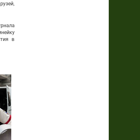
рузей,
урнала
инейку
стия в