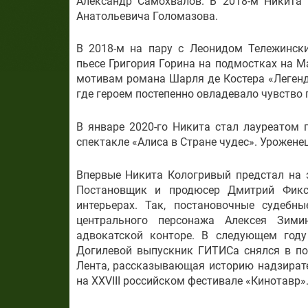
Александр Самохвалов. В 2018-м Никита
Анатольевича Голомазова.
В 2018-м на пару с Леонидом Тележинск
пьесе Григория Горина на подмостках на М
мотивам романа Шарля де Костера «Легенд
где героем постепенно овладевало чувство
В январе 2020-го Никита стал лауреатом
спектакле «Алиса в Стране чудес». Урожене
Впервые Никита Кологривый предстал на э
Постановщик и продюсер Дмитрий Фикс
интерьерах. Так, постановочные судебн
центрального персонажа Алексея Зимин
адвокатской конторе. В следующем год
Догилевой выпускник ГИТИСа снялся в по
Лента, рассказывающая историю надзират
на XXVIII российском фестивале «Кинотавр»