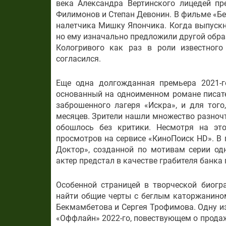
века Александра Вертинского лицедей пр
Филимонов и Степан Девонин. В фильме «Бе
налетчика Мишку Япончика. Когда выпускни
но ему изначально предложили другой обра
Кологривого как раз в роли известного
согласился.
Еще одна долгожданная премьера 2021-г
основанный на одноименном романе писате
заброшенного лагеря «Искра», и для того
месяцев. Зрители нашли множество разночт
обошлось без критики. Несмотря на эт
просмотров на сервисе «КиноПоиск HD». В
Доктор», созданной по мотивам серии од
актер предстал в качестве грабителя банка 
Особенной страницей в творческой биогр
найти общие черты с беглым каторжанино
Бекмамбетова и Сергея Трофимова. Одну и
«Оффлайн» 2022-го, повествующем о продаж