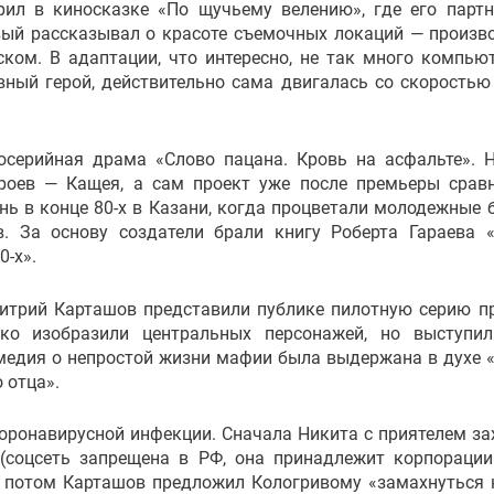
ил в киносказке «По щучьему велению», где его парт
вый рассказывал о красоте съемочных локаций — произв
ском. В адаптации, что интересно, не так много компью
вный герой, действительно сама двигалась со скоростью
серийная драма «Слово пацана. Кровь на асфальте». 
роев — Кащея, а сам проект уже после премьеры срав
нь в конце 80-х в Казани, когда процветали молодежные 
 За основу создатели брали книгу Роберта Гараева 
-х».
митрий Карташов представили публике пилотную серию п
ко изобразили центральных персонажей, но выступи
медия о непростой жизни мафии была выдержана в духе 
 отца».
оронавирусной инфекции. Сначала Никита с приятелем за
(соцсеть запрещена в РФ, она принадлежит корпорации
а потом Карташов предложил Кологривому «замахнуться 