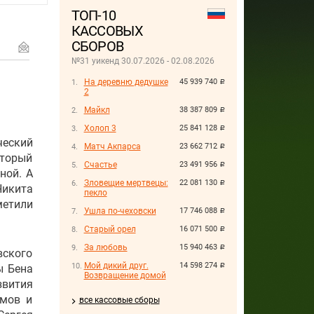
ТОП-10
КАССОВЫХ
СБОРОВ
№31 уикенд 30.07.2026 - 02.08.2026
На деревню дедушке
45 939 740
руб.
2
Майкл
38 387 809
руб.
Холоп 3
25 841 128
руб.
ческий
Матч Акпарса
23 662 712
руб.
оторый
Счастье
23 491 956
руб.
ной. А
Зловещие мертвецы:
22 081 130
руб.
Никита
пекло
метили
Ушла по-чеховски
17 746 088
руб.
Старый орел
16 071 500
руб.
За любовь
15 940 463
руб.
вского
Мой дикий друг.
14 598 274
ы Бена
руб.
Возвращение домой
вития
имов и
все кассовые сборы