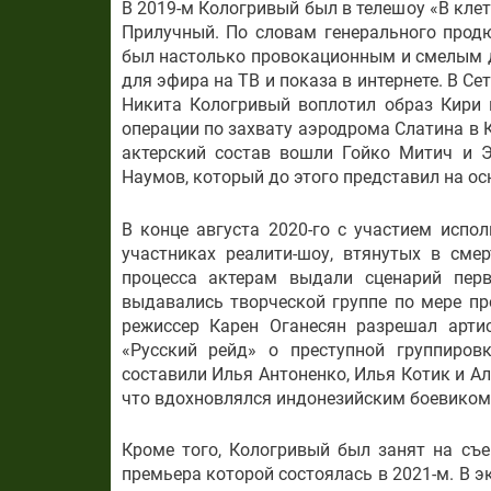
В 2019-м Кологривый был в телешоу «В кле
Прилучный. По словам генерального прод
был настолько провокационным и смелым дл
для эфира на ТВ и показа в интернете. В Се
Никита Кологривый воплотил образ Кири 
операции по захвату аэродрома Слатина в 
актерский состав вошли Гойко Митич и 
Наумов, который до этого представил на о
В конце августа 2020-го с участием испо
участниках реалити-шоу, втянутых в сме
процесса актерам выдали сценарий пер
выдавались творческой группе по мере п
режиссер Карен Оганесян разрешал арти
«Русский рейд» о преступной группиров
составили Илья Антоненко, Илья Котик и А
что вдохновлялся индонезийским боевиком
Кроме того, Кологривый был занят на съ
премьера которой состоялась в 2021-м. В 