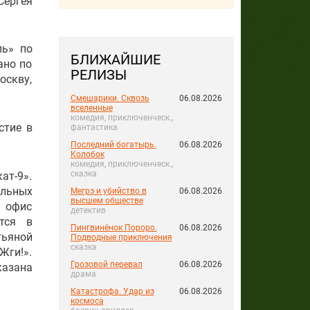
Сергея
ль» по
БЛИЖАЙШИЕ
ано по
РЕЛИЗЫ
оскву,
Смешарики. Сквозь
06.08.2026
вселенные
комедия, приключенческ.,
стие в
фантастика
Последний богатырь.
06.08.2026
Колобок
комедия, приключенческ.,
сказка
ат-9».
льных
Мегрэ и убийство в
06.08.2026
высшем обществе
а офис
детектив
тся в
Пингвинёнок Пороро.
06.08.2026
тьяной
Подводные приключения
сказка
Жги!».
Грозовой перевал
06.08.2026
казана
драма
Катастрофа. Удар из
06.08.2026
космоса