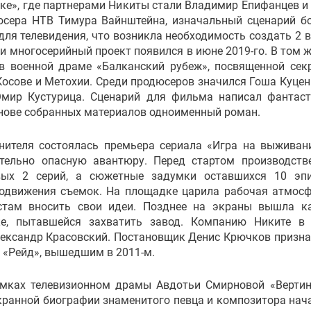
тке», где партнерами Никиты стали Владимир Епифанцев и
юсера НТВ Тимура Вайнштейна, изначальный сценарий б
я телевидения, что возникла необходимость создать 2 в
ти многосерийный проект появился в июне 2019-го. В том ж
в военной драме «Балканский рубеж», посвященной сек
Косове и Метохии. Среди продюсеров значился Гоша Куценк
Эмир Кустурица. Сценарий для фильма написал фантас
снове собранных материалов одноименный роман.
лнителя состоялась премьера сериала «Игра на выживан
ртельно опасную авантюру. Перед стартом производств
вых 2 серий, а сюжетные задумки оставшихся 10 эп
родвижения съемок. На площадке царила рабочая атмос
стам вносить свои идеи. Позднее на экраны вышла к
ке, пытавшейся захватить завод. Компанию Никите в
лександр Красовский. Постановщик Денис Крючков призна
 «Рейд», вышедшим в 2011-м.
емках телевизионном драмы Авдотьи Смирновой «Вертин
экранной биографии знаменитого певца и композитора нач