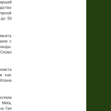
нершей
одство
терной
 до 50
Никита
нили с
банды.
«Слово
роекта
ли как
«Клана
хотели
 Meta,
на Гая