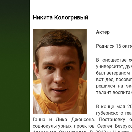
Никита Кологривый
Актер
Родился 16 октя
В юношестве х
университет, ду
был ветераном 
вот дед посове
решился на эк
талант воспита
В конце мая 2
губернского те
Ганна и Дика Джонсона. Постановку о
социокультурных проектов Сергея Безрук