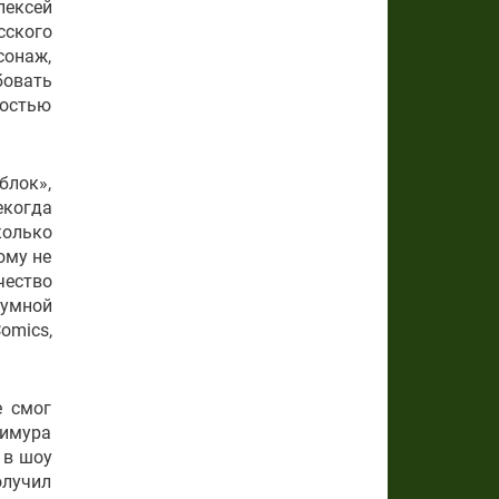
лексей
сского
сонаж,
бовать
достью
блок»,
екогда
колько
ому не
чество
Чумной
omics,
е смог
Тимура
 в шоу
олучил