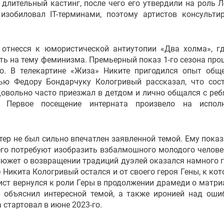
длительный кастинг, после чего его утвердили на роль Л
зобиловал IT-терминами, поэтому артистов консульти
 отнесся к юмористической антиутопии «Два холма», г
ть на тему феминизма. Премьерный показ 1-го сезона про
-го. В телекартине «Жиза» Никите пригодился опыт общ
ью Федору Бондарчуку Кологривый рассказал, что сос
довольно часто приезжал в детдом и лично общался с реб
. Первое посещение интерната произвело на исполн
тер не был сильно впечатлен заявленной темой. Ему показ
него потребуют изобразить взбалмошного молодого челове
Сюжет о возвращении традиций дуэлей оказался намного 
 Никита Кологривый остался и от своего героя Гены, к кот
тист вернулся к роли Геры в продолжении драмеди о матри
р объяснил интересной темой, а также иронией над оши
 стартовал в июне 2023-го.