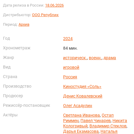
Дата релиза в России:
18.06.2026
Дистрибьютор:
ООО Републик
Период:
Архив
Год
2024
Хронометраж
84 мин.
Жанр
историческ.
,
военн.
,
драма
Вид
игровой
Страна
Россия
Производство
Киностудия «Соль»
Продюсер
Денис Ковалевский
Режиссёр-постановщик
Олег Асадулин
Актёры
Светлана Иванова
,
Остап
Риммен
,
Павел Чинарев
,
Никита
Кологривый
,
Владимир Стеклов
,
Дарья Екамасова
,
Наталья