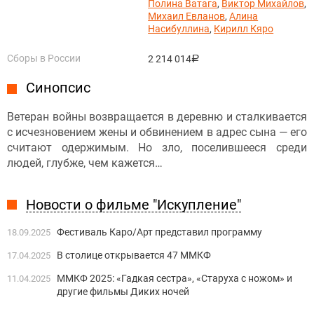
Полина Ватага
,
Виктор Михайлов
,
Михаил Евланов
,
Алина
Насибуллина
,
Кирилл Кяро
Сборы в России
2 214 014
руб.
Синопсис
Ветеран войны возвращается в деревню и сталкивается
с исчезновением жены и обвинением в адрес сына — его
считают одержимым. Но зло, поселившееся среди
людей, глубже, чем кажется…
Новости о фильме "Искупление"
Фестиваль Каро/Арт представил программу
18.09.2025
В столице открывается 47 ММКФ
17.04.2025
ММКФ 2025: «Гадкая сестра», «Старуха с ножом» и
11.04.2025
другие фильмы Диких ночей