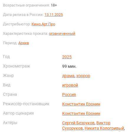
Возрастные ограничения:
18+
Дата релиза в России:
13.11.2025
Дистрибьютор:
Кино.Арт.Про
Характеристика проката:
ограниченный
Период:
Архив
Год
2025
Хронометраж
99 мин.
Жанр
драма
,
хоррор
Вид
игровой
Страна
Россия
Режиссёр-постановщик
Константин Еронин
Автор сценария
Константин Еронин
Актёры
Сергей Безруков
,
Виктор
Сухоруков
,
Никита Кологривый
,