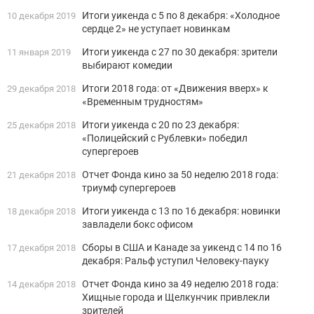
Итоги уикенда с 5 по 8 декабря: «Холодное
10 декабря 2019
сердце 2» не уступает новинкам
Итоги уикенда с 27 по 30 декабря: зрители
11 января 2019
выбирают комедии
Итоги 2018 года: от «Движения вверх» к
29 декабря 2018
«Временным трудностям»
Итоги уикенда с 20 по 23 декабря:
25 декабря 2018
«Полицейский с Рублевки» победил
супергероев
Отчет Фонда кино за 50 неделю 2018 года:
21 декабря 2018
триумф супергероев
Итоги уикенда с 13 по 16 декабря: новинки
18 декабря 2018
завладели бокс офисом
Сборы в США и Канаде за уикенд с 14 по 16
17 декабря 2018
декабря: Ральф уступил Человеку-пауку
Отчет Фонда кино за 49 неделю 2018 года:
14 декабря 2018
Хищные города и Щелкунчик привлекли
зрителей