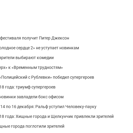
офестиваля получит Питер Джексон
Холодное сердце 2» не уступает новинкам
: зрители выбирают комедии
верх» к «Временным трудностям»
: «Полицейский с Рублевки» победил супергероев
18 года: триумф супергероев
: новинки завладели бокс офисом
 14 по 16 декабря: Ральф уступил Человеку-пауку
018 года: Хищные города и Щелкунчик привлекли зрителей
ищные города поглотили зрителей