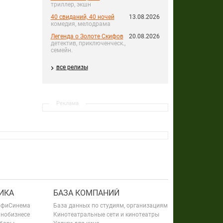
триллер, экшн
40 свиданий, 40 ночей
13.08.2026
комедия, мелодрама
Легенда о Золоте Скифов
20.08.2026
детектив, приключенческ.,
семейн.
все релизы
Реклама
ИКА
БАЗА КОМПАНИЙ
офиСинема
База данных по студиям, организациям
инобизнесе
Кинотеатральные сети и кинотеатры