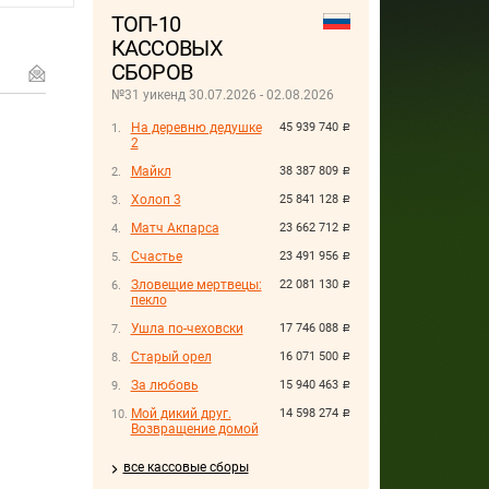
ТОП-10
КАССОВЫХ
СБОРОВ
№31 уикенд 30.07.2026 - 02.08.2026
На деревню дедушке
45 939 740
руб.
2
Майкл
38 387 809
руб.
Холоп 3
25 841 128
руб.
Матч Акпарса
23 662 712
руб.
Счастье
23 491 956
руб.
Зловещие мертвецы:
22 081 130
руб.
пекло
Ушла по-чеховски
17 746 088
руб.
Старый орел
16 071 500
руб.
За любовь
15 940 463
руб.
Мой дикий друг.
14 598 274
руб.
Возвращение домой
все кассовые сборы