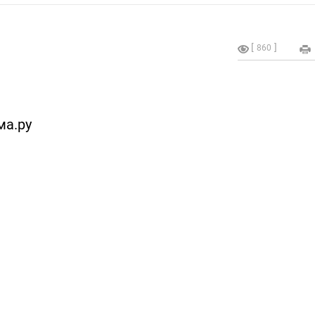
860
ма.ру