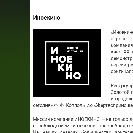
Иноекино
«Иноекин
экраны Ро
компания
кино XX 
демонстр
версии ре
оригинала
Репертуа
Золотой 
и продаж
сегодня»
Ф. Ф. Копполы
до «Жертвоприношен
Миссия компании ИНОЕКИНО — не только д
с соблюдением интересов правообладате
На наших сеансах большинство зрител