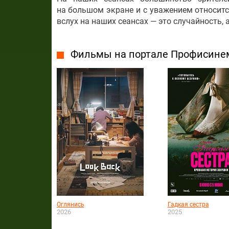
на большом экране и с уважением относитс
вслух на наших сеансах — это случайность, 
Фильмы на портале Профисине
Оглянись
Гадкая сестра
2026
2025