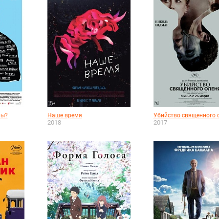
ны?
Наше время
Убийство священного 
2018
2017