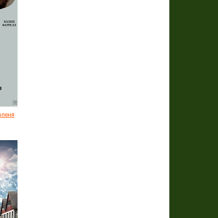
оленя