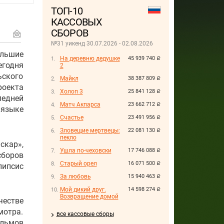
ТОП-10
КАССОВЫХ
СБОРОВ
№31 уикенд 30.07.2026 - 02.08.2026
ольшие
На деревню дедушке
45 939 740
руб.
егодня
2
ьского
Майкл
38 387 809
руб.
роекта
Холоп 3
25 841 128
руб.
ледней
Матч Акпарса
23 662 712
руб.
 языке
Счастье
23 491 956
руб.
Зловещие мертвецы:
22 081 130
руб.
пекло
скар»,
Ушла по-чеховски
17 746 088
руб.
сборов
Старый орел
16 071 500
руб.
липсис
За любовь
15 940 463
руб.
Мой дикий друг.
14 598 274
руб.
Возвращение домой
честве
мотра.
все кассовые сборы
льмов