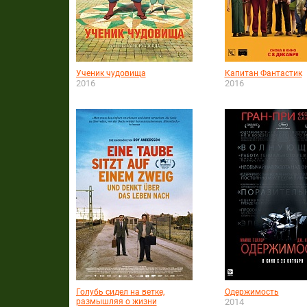
Ученик чудовища
Капитан Фантастик
2016
2016
Голубь сидел на ветке,
Одержимость
размышляя о жизни
2014