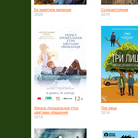
Ее заветное желание
Солнцестояние
2020
2019
Укрась прощальное утро
Три лица
цветами обещания
2018
2018