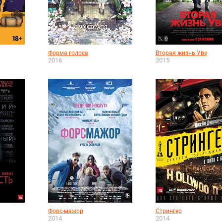
Форма голоса
Вторая жизнь Уве
2016
2015
Форс-мажор
Стрингер
2014
2014