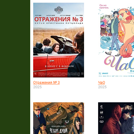
Отражения № 3
ЧаО
2025
2025