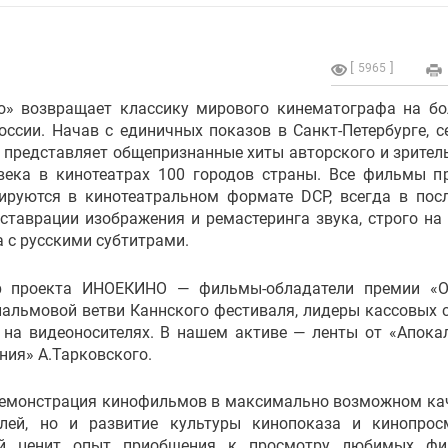
5965
о» возвращает классику мирового кинематографа на б
ссии. Начав с единичных показов в Санкт-Петербурге, с
 представляет общепризнанные хиты авторского и зрител
века в кинотеатрах 100 городов страны. Все фильмы п
ируются в кинотеатральном формате DCP, всегда в пос
ставрации изображения и ремастеринга звука, строго на
 с русскими субтитрами.
р проекта ИНОЕКИНО — фильмы-обладатели премии «О
пальмовой ветви Каннского фестиваля, лидеры кассовых 
 на видеоносителях. В нашем активе — ленты от «Апока
ия» А.Тарковского.
емонстрация кинофильмов в максимально возможном ка
лей, но и развитие культуры кинопоказа и кинопрос
ей ценит опыт приобщения к просмотру любимых фи