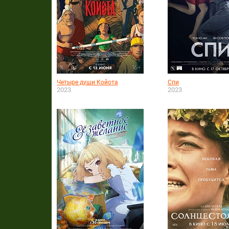
Четыре души Койота
Спи
2023
2023