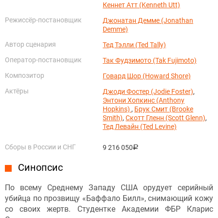
Кеннет Атт (Kenneth Utt)
Режиссёр-постановщик
Джонатан Демме (Jonathan
Demme)
Автор сценария
Тед Тэлли (Ted Tally)
Оператор-постановщик
Так Фудзимото (Tak Fujimoto)
Композитор
Говард Шор (Howard Shore)
Актёры
Джоди Фостер (Jodie Foster)
,
Энтони Хопкинс (Anthony
Hopkins)
,
Брук Смит (Brooke
Smith)
,
Скотт Гленн (Scott Glenn)
,
Тед Левайн (Ted Levine)
Сборы в России и СНГ
9 216 050
руб.
Синопсис
По всему Среднему Западу США орудует серийный
убийца по прозвищу «Баффало Билл», снимающий кожу
со своих жертв. Студентке Академии ФБР Кларис