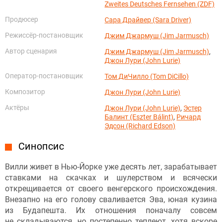
Zweites Deutsches Fernsehen (ZDF)
Продюсер
Сара Драйвер (Sara Driver)
Режиссёр-постановщик
Джим Джармуш (Jim Jarmusch)
Автор сценария
Джим Джармуш (Jim Jarmusch)
,
Джон Лури (John Lurie)
Оператор-постановщик
Том ДиЧилло (Tom DiCillo)
Композитор
Джон Лури (John Lurie)
Актёры
Джон Лури (John Lurie)
,
Эстер
Балинт (Eszter Bálint)
,
Ричард
Эдсон (Richard Edson)
Синопсис
Вилли живет в Нью-Йорке уже десять лет, зарабатывает
ставками на скачках и шулерством и всячески
открещивается от своего венгерского происхождения.
Внезапно на его голову сваливается Эва, юная кузина
из Будапешта. Их отношения поначалу совсем
не складываются, но постепенно теплеют, хотя вскоре