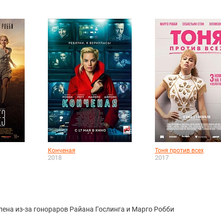
Конченая
Тоня против всех
2018
2017
лена из-за гонораров Райана Гослинга и Марго Робби