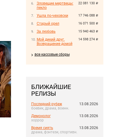
Зловещие мертвецы:
22 081 130
руб.
пекло
Ушла по-чеховски
17 746 088
руб.
Старый орел
16 071 500
руб.
За любовь
15 940 463
руб.
Мой дикий друг.
14 598 274
руб.
Возвращение домой
все кассовые сборы
БЛИЖАЙШИЕ
РЕЛИЗЫ
Последний рубеж
13.08.2026
боевик, драма, военн.
Демонолог
13.08.2026
хоррор
Время сиять
13.08.2026
драма, фэнтези, спортивн.