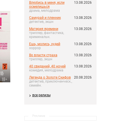
Влюбись в меня, если
13.08.2026
осмелишься
драма, мелодрама
Самурай и пленник
13.08.2026
детектив, экшн
Материя времени
13.08.2026
триллер, фантастика,
криминальн.
Ешь, молись, худей
13.08.2026
хоррор
Во власти страха
13.08.2026
триллер, экшн
40 свиданий, 40 ночей
13.08.2026
комедия, мелодрама
Легенда о Золоте Скифов
20.08.2026
детектив, приключенческ.,
семейн.
все релизы
Реклама