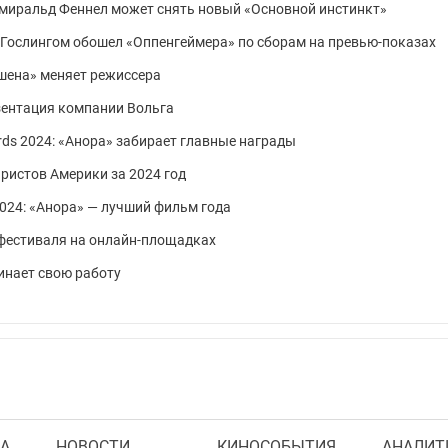
Эмиральд Феннел может снять новый «Основной инстинкт»
м Гослингом обошел «Оппенгеймера» по сборам на превью-показах
шена» меняет режиссера
зентация компании Вольга
ards 2024: «Анора» забирает главные награды
ристов Америки за 2024 год
 2024: «Анора» — лучший фильм года
 фестиваля на онлайн-площадках
инает свою работу
А
НОВОСТИ
КИНОСОБЫТИЯ
АНАЛИТ