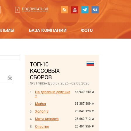
ПОДПИСАТЬСЯ
ИЛЬМЫ
БАЗА КОМПАНИЙ
ФОТО
ТОП-10
КАССОВЫХ
СБОРОВ
№31 уикенд 30.07.2026 - 02.08.2026
На деревню дедушке
45 939 740
руб.
2
Майкл
38 387 809
руб.
Холоп 3
25 841 128
руб.
Матч Акпарса
23 662 712
руб.
Счастье
23 491 956
руб.