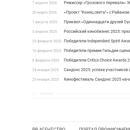
Режиссер «Грозового перевала» 
7 апреля 2026
«Проект "Конец света"» с Райано
20 марта 2026
Приквел «Одиннадцати друзей Оу
1 августа 2025
Российский кинобизнес 2025: пре
3 апреля 2025
Победители Independent Spirit Aw
23 февраля 2025
Победители премии Гильдии сцена
16 февраля 2025
Победители Critics Choice Awards
8 февраля 2025
Сандэнс 2025: успехи участников
24 января 2025
Кинофестиваль Сандэнс 2025 нач
23 января 2025
Реклама
PR АГЕНТСТВО
ПОРТАЛ ПРОФИСИНЕМ