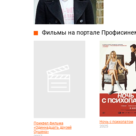
Фильмы на портале Профисине
Ночь с психопатом
Приквел фильма
2025
«Одиннадцать друзей
Оушена»