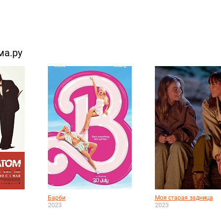
ма.ру
Барби
Моя старая задница
2023
2023