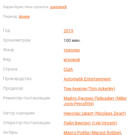
Характеристика проката:
широкий
Период:
Архив
Год
2019
Хронометраж
100 мин.
Жанр
триллер
Вид
игровой
Страна
США
Производство
Automatik Entertainment
Продюсер
Том Акерли (Tom Ackerley)
Режиссёр-постановщик
Майлз Джорис-Пейрафит (Miles
Joris-Peyrafitte)
Автор сценария
Николас Цварт (Nicolaas Zwart)
Оператор-постановщик
Лайл Винсент (Lyle Vincent)
Актёры
Марго Робби (Margot Robbie)
,