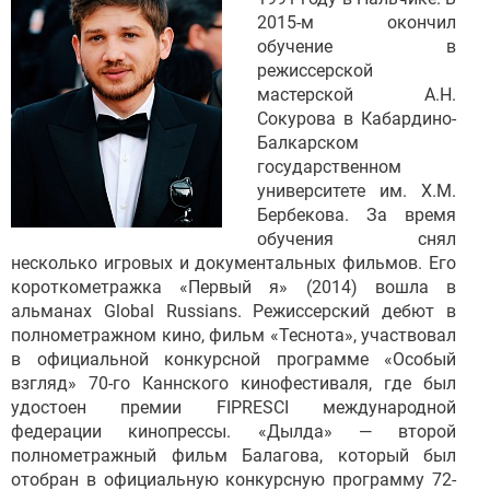
2015-м окончил
обучение в
режиссерской
мастерской А.Н.
Сокурова в Кабардино-
Балкарском
государственном
университете им. Х.М.
Бербекова. За время
обучения снял
несколько игровых и документальных фильмов. Его
короткометражка «Первый я» (2014) вошла в
альманах Global Russians. Режиссерский дебют в
полнометражном кино, фильм «Теснота», участвовал
в официальной конкурсной программе «Особый
взгляд» 70-го Каннского кинофестиваля, где был
удостоен премии FIPRESCI международной
федерации кинопрессы. «Дылда» — второй
полнометражный фильм Балагова, который был
отобран в официальную конкурсную программу 72-