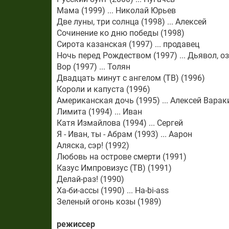
Мама (1999) ... Николай Юрьев
Две луны, три солнца (1998) ... Алексей
Сочинение ко дню победы (1998)
Сирота казанская (1997) ... продавец
Ночь перед Рождеством (1997) ... Дьявол, о
Вор (1997) ... Толян
Двадцать минут с ангелом (ТВ) (1996)
Короли и капуста (1996)
Американская дочь (1995) ... Алексей Варак
Лимита (1994) ... Иван
Катя Измайлова (1994) ... Сергей
Я - Иван, ты - Абрам (1993) ... Аарон
Аляска, сэр! (1992)
Любовь на острове смерти (1991)
Казус Импровизус (ТВ) (1991)
Делай-раз! (1990)
Ха-би-ассы (1990) ... Ha-bi-ass
Зеленый огонь козы (1989)
режиcсер