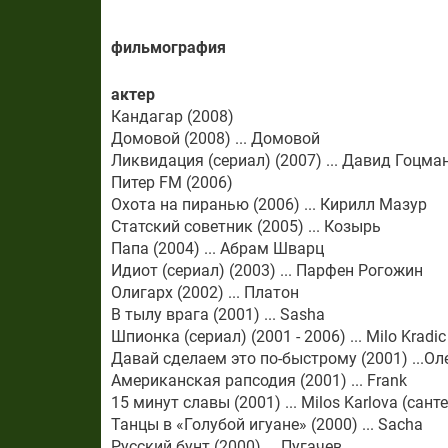
фильмография
актер
Кандагар (2008)
Домовой (2008) ... Домовой
Ликвидация (сериал) (2007) ... Давид Гоцма
Питер FM (2006)
Охота на пиранью (2006) ... Кирилл Мазур
Статский советник (2005) ... Козырь
Папа (2004) ... Aбрам Шварц
Идиот (сериал) (2003) ... Парфен Рогожин
Олигарх (2002) ... Платон
В тылу врага (2001) ... Sasha
Шпионка (сериал) (2001 - 2006) ... Milo Kradic
Давай сделаем это по-быстрому (2001) ...Ол
Американская рапсодия (2001) ... Frank
15 минут славы (2001) ... Milos Karlova (сант
Танцы в «Голубой игуане» (2000) ... Sacha
Русский бунт (2000) ... Пугачев