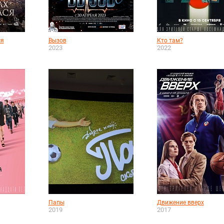
ся
Вызов
Кто там?
2023
2022
Папы
Движение вверх
2019
2017