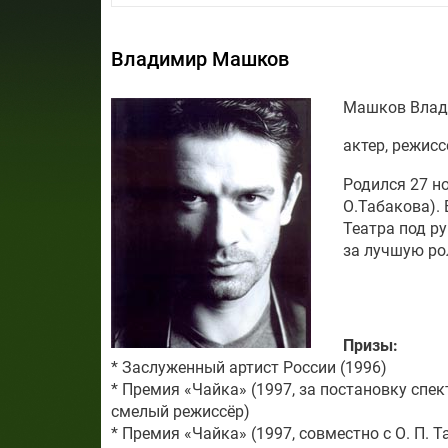
Владимир Машков
Машков Влад
актер, режисс
Родился 27 но
О.Табакова). 
Театра под р
за лучшую ро
Призы:
* Заслуженный артист России (1996)
* Премия «Чайка» (1997, за постановку спе
смелый режиссёр)
* Премия «Чайка» (1997, совместно с О. П.