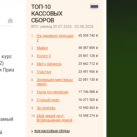
ТОП-10
КАССОВЫХ
СБОРОВ
№31 уикенд 30.07.2026 - 02.08.2026
На деревню дедушке
45 939 740
руб.
2
Майкл
38 387 809
руб.
 курс
Холоп 3
25 841 128
руб.
2)
Матч Акпарса
23 662 712
руб.
и Приз
Счастье
23 491 956
руб.
Зловещие мертвецы:
22 081 130
руб.
пекло
Ушла по-чеховски
17 746 088
руб.
Старый орел
16 071 500
руб.
За любовь
15 940 463
руб.
Мой дикий друг.
14 598 274
руб.
(самый
Возвращение домой
все кассовые сборы
й