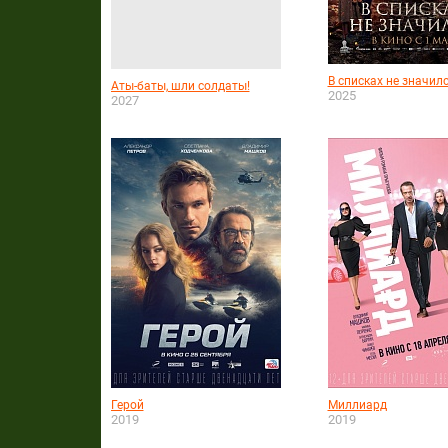
В списках не значил
Аты-баты, шли солдаты!
2025
2027
Герой
Миллиард
2019
2019