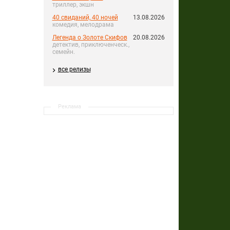
триллер, экшн
40 свиданий, 40 ночей
13.08.2026
комедия, мелодрама
Легенда о Золоте Скифов
20.08.2026
детектив, приключенческ.,
семейн.
все релизы
Реклама