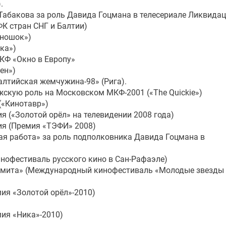
.
Табакова за роль Давида Гоцмана в телесериале Ликвидац
К стран СНГ и Балтии)
иношок»)
ка»)
КФ «Окно в Европу»
ен»)
алтийская жемчужина-98» (Рига).
жскую роль на Московском МКФ-2001 («The Quickie»)
(«Кинотавр»)
 («Золотой орёл» на телевидении 2008 года)
ия (Премия «ТЭФИ» 2008)
ая работа» за роль подполковника Давида Гоцмана в
инофестиваль русского кино в Сан-Рафаэле)
Лимита» (Международный кинофестиваль «Молодые звезды
ия «Золотой орёл»-2010)
ия «Ника»-2010)