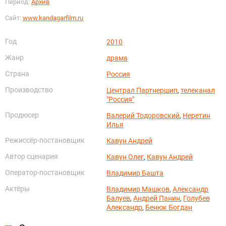
Период:
Архив
Сайт:
www.kandagarfilm.ru
Год
2010
Жанр
драма
Страна
Россия
Производство
Централ Партнершип
,
телеканал
"Россия"
Продюсер
Валерий Тодоровский
,
Неретин
Илья
Режиссёр-постановщик
Кавун Андрей
Автор сценария
Кавун Олег
,
Кавун Андрей
Оператор-постановщик
Владимир Башта
Актёры
Владимир Машков
,
Александр
Балуев
,
Андрей Панин
,
Голубев
Александр
,
Бенюк Богдан