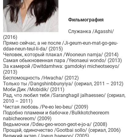
Фильмография
Служанка /Agasshi/
(2016)
Прямо сейчас, а не после /Ji-geum-eun-mat-go-geu-
ddae-neun-teul-li-da/ (2015)
Человек, который плакал /Wooneun namja/ (2014)
Самая обыкновенная пара /Yeonaeui wondo/ (2013)
За камерой /Dwitdamhwa: gamdokyi micheotseoyo/
(2013)
Беспомощность /Hwacha/ (2012)
Только ты /Dangshinbbunyiya/ (сериал, 2011 – 2012)
Моби Дик /Mobidik/ (2011)
Рад, что любил тебя /Saranghagil jalhaesseo/ (сериал,
2010 – 2011)
Чистая любовь /Pe-eo leo-beu/ (2009)
Подобно пламени и бабочке /Bulkkotcheoreom
nabicheoreom/ (2009)
Ведьмочки /Ddeu-geo-woon-geot-e-jo-a/ (2008)
Прощай, одиночество /Gootbai sollo/ (сериал, 2006)
Великий актер /Joeun baewoo/ (2005)