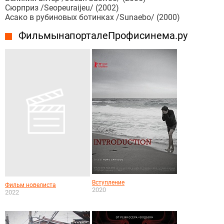
Сюрприз /Seopeuraijeu/ (2002)
Асако в рубиновых ботинках /Sunaebo/ (2000)
Фильмы на портале Профисинема.ру
Вступление
Фильм новелиста
2020
2022