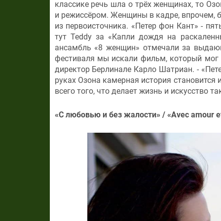
классике речь шла о трёх женщинах, то Оз
и режиссёром. Женщины в кадре, впрочем, б
из первоисточника. «Петер фон Кант» - пя
тут Teddy за «Капли дождя на раскаленн
ансамбль «8 женщин» отмечали за выдаю
фестиваля мы искали фильм, который мог б
директор Берлинале Карло Шатриан. - «Пет
руках Озона камерная история становится
всего того, что делает жизнь и искусство т
«С любовью и без жалости» / «Avec amour e