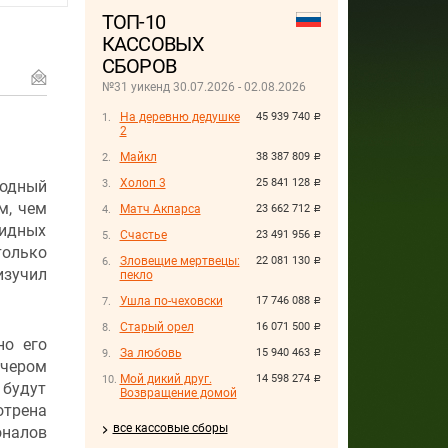
ТОП-10
КАССОВЫХ
СБОРОВ
№31 уикенд 30.07.2026 - 02.08.2026
На деревню дедушке
45 939 740
руб.
2
Майкл
38 387 809
руб.
Холоп 3
25 841 128
одный
руб.
м, чем
Матч Акпарса
23 662 712
руб.
видных
Счастье
23 491 956
руб.
только
Зловещие мертвецы:
22 081 130
руб.
изучил
пекло
Ушла по-чеховски
17 746 088
руб.
Старый орел
16 071 500
руб.
но его
За любовь
15 940 463
руб.
ечером
Мой дикий друг.
14 598 274
руб.
 будут
Возвращение домой
отрена
все кассовые сборы
оналов