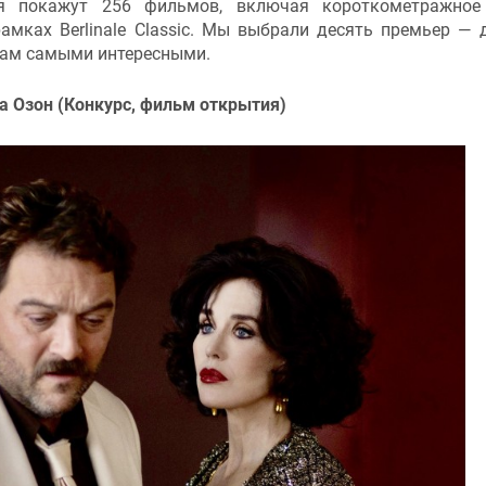
я покажут 256 фильмов, включая короткометражное 
мках Berlinale Classic. Мы выбрали десять премьер — 
 нам самыми интересными.
уа Озон (Конкурс, фильм открытия)