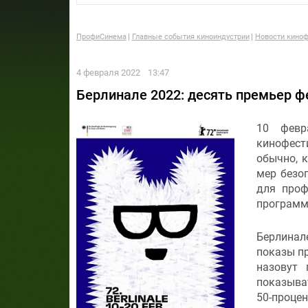
ПрофиСинема
Главные события киноиндустрии
Новости киноф
4 февраля 2022
13:47
Берлинале 2022: десять премьер 
10 февр
кинофест
обычно, 
мер безоп
для проф
программу
Берлинал
показы п
назовут 
показыват
50-проце