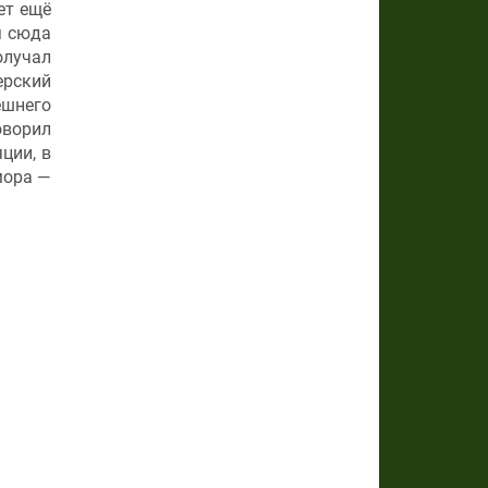
ет ещё
я сюда
олучал
ерский
ешнего
оворил
ции, в
мора —