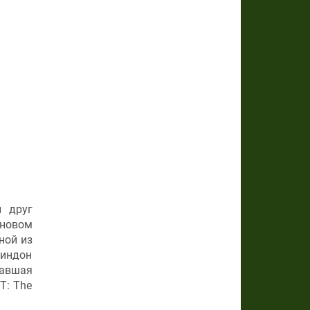
 друг
 новом
ной из
Линдон
савшая
T: The