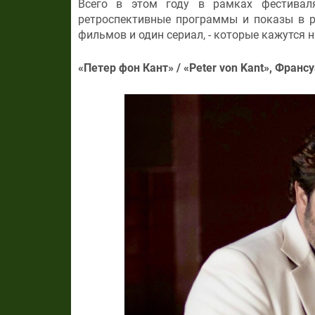
Всего в этом году в рамках фестивал
ретроспективные программы и показы в ра
фильмов и один сериал, - которые кажутся
«Петер фон Кант» / «Peter von Kant», Франс