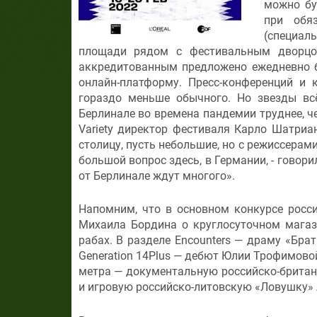
можно бу
при обя
(специал
площади рядом с фестивальным дворцо
аккредитованным предложено ежедневно б
онлайн-платформу. Пресс-конференций и
гораздо меньше обычного. Но звезды вс
Берлинале во времена пандемии труднее, ч
Variety директор фестиваля Карло Шатриа
столицу, пусть небольшие, но с режиссерами
большой вопрос здесь, в Германии, - говорил
от Берлинале ждут многого».
Напомним, что в основном конкурсе росс
Михаила Бордина о круглосуточном магаз
рабах. В разделе Encounters — драму «Бра
Generation 14Plus — дебют Юлии Трофимово
метра — документальную российско-британ
и игровую российско-литовскую «Ловушку» 