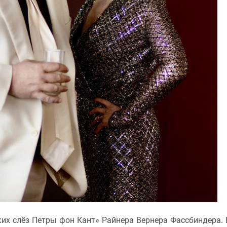
их слёз Петры фон Кант» Райнера Вернера Фассбиндера. 