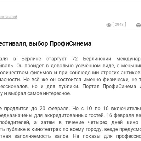
естивалей
2943
фестиваля, выбор ПрофиСинема
аля в Берлине стартует 72 Берлинский междунар
иваль. Он пройдет в довольно усечённом виде, с меньши
количеством фильмов и при соблюдении строгих антико
асности. Но всё же он состоится именно физически, не 
ессионалов, но и для публики. Портал ПрофиСинема 
 и выбрал самое интересное.
е продлится до 20 февраля. Но с 10 по 16 включитель
редназначены для аккредитованных гостей. 16 февраля в
победителей, а затем в течение четырех дней кино
ь публике в кинотеатрах по всему городу, везде предусм
нтная заполняемость залов. На показы для професси