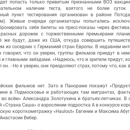
дет попасть только привитым признанными ВОЗ вакци
зательном наличии теста, взятого не более суток 
ьный пункт тестирования организован в районе Потсд
м). Живые очереди организаторы попытались исключ
ронировать себе билеты на пресс-показы через фестив
 красных дорожек с торжественными премьерами плани
ё же будут, даже из США, откуда совершить путешест
ем из соседних с Германией стран Европы. В недавнем ин
н говорил, что он уверен, группы фильмов приедут в не
 и главными звёздами. «Надеюсь, что и зрители придут, хо
 он. - Но я уверен, они преодолеют страх, потому что, как 
ийских фильмов нет. Зато в Панораме покажут «Продук
ине в Подмосковье и работающих там мигрантах, факт
т во всём» Александра Золотухина и братьях-летчиках. В 
й «Страна Саша» о взрослении подростка А в конкурсе кор
скую короткометражку «Haulout» Евгении и Максима Абу
Анастасии Вебер.