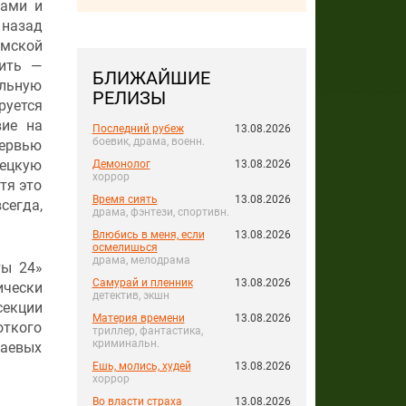
нами и
назад
амской
ить —
БЛИЖАЙШИЕ
альную
РЕЛИЗЫ
руется
вие на
Последний рубеж
13.08.2026
боевик, драма, военн.
тервью
мецкую
Демонолог
13.08.2026
хоррор
тя это
Время сиять
13.08.2026
всегда,
драма, фэнтези, спортивн.
Влюбись в меня, если
13.08.2026
осмелишься
драма, мелодрама
ты 24»
Самурай и пленник
13.08.2026
ически
детектив, экшн
секции
Материя времени
13.08.2026
откого
триллер, фантастика,
криминальн.
гаевых
Ешь, молись, худей
13.08.2026
хоррор
Во власти страха
13.08.2026