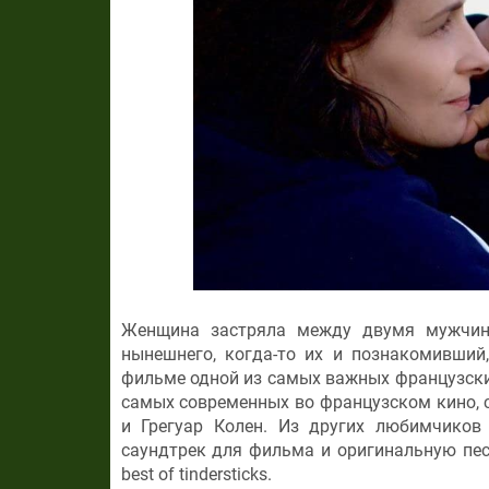
Женщина застряла между двумя мужчин
нынешнего, когда-то их и познакомивший
фильме одной из самых важных французских
самых современных во французском кино, 
и Грегуар Колен. Из других любимчиков 
саундтрек для фильма и оригинальную пес
best of tindersticks.