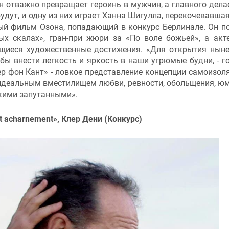
он отважно превращает героинь в мужчин, а главного дела
удут, и одну из них играет Ханна Шигулла, перекочевавша
тый фильм Озона, попадающий в конкурс Берлинале. Он п
ых скалах», гран-при жюри за «По воле божьей», а акт
щиеся художественные достижения. «Для открытия нын
ы внести легкость и яркость в наши угрюмые будни, - г
ер фон Кант» - ловкое представление концепции самоизоля
 идеальным вместилищем любви, ревности, обольщения, ю
акими запутанными».
t acharnement», Клер Дени (Конкурс)