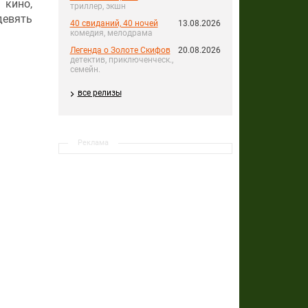
кино,
триллер, экшн
девять
40 свиданий, 40 ночей
13.08.2026
комедия, мелодрама
Легенда о Золоте Скифов
20.08.2026
детектив, приключенческ.,
семейн.
все релизы
Реклама