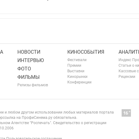
А
НОВОСТИ
КИНОСОБЫТИЯ
АНАЛИТ
ИНТЕРВЬЮ
Фестивали
Индекс Пр
Премии
Статьи о к
ФОТО
Выставки
Кассовые 
ФИЛЬМЫ
Кинорынки
Рецензии
Конференции
Релизы фильмов
нии и любом другом использовании любых материалов портала
рссылка на ПрофиСинема.ру обязательна.
ьном Агентстве "Роспечать". Свидетельство о регистрации
10.2006
сти
Пользовательское соглашение