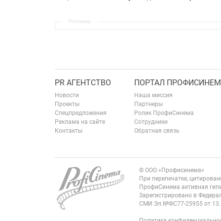
Реклама
PR АГЕНТСТВО
ПОРТАЛ ПРОФИСИНЕМ
Новости
Наша миссия
Проекты
Партнеры
Спецпредложения
Ролик ПрофиСинема
Реклама на сайте
Сотрудники
Контакты
Обратная связь
© ООО «Профисинема»
При перепечатке, цитирова
ПрофиСинема активная гипе
Зарегистрировано в Федерал
СМИ Эл.№ФС77-25955 от 13.
Политика конфиденциально