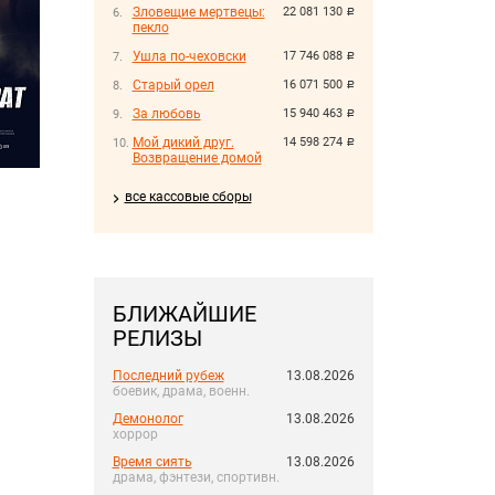
Зловещие мертвецы:
22 081 130
руб.
пекло
Ушла по-чеховски
17 746 088
руб.
Старый орел
16 071 500
руб.
За любовь
15 940 463
руб.
Мой дикий друг.
14 598 274
руб.
Возвращение домой
все кассовые сборы
БЛИЖАЙШИЕ
РЕЛИЗЫ
Последний рубеж
13.08.2026
боевик, драма, военн.
Демонолог
13.08.2026
хоррор
Время сиять
13.08.2026
драма, фэнтези, спортивн.