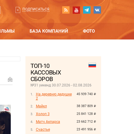
ПОДПИСАТЬСЯ
ИЛЬМЫ
БАЗА КОМПАНИЙ
ФОТО
ТОП-10
КАССОВЫХ
СБОРОВ
№31 уикенд 30.07.2026 - 02.08.2026
На деревню дедушке
45 939 740
руб.
2
Майкл
38 387 809
руб.
Холоп 3
25 841 128
руб.
Матч Акпарса
23 662 712
руб.
Счастье
23 491 956
руб.