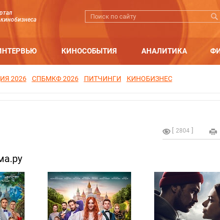
ртал
 кинобизнеса
ИНТЕРВЬЮ
КИНОСОБЫТИЯ
АНАЛИТИКА
Ф
ИЯ 2026
СПБМКФ 2026
ПИТЧИНГИ
КИНОБИЗНЕС
2804
ма.ру