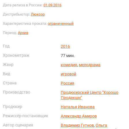
Дата релиза в России:
01.09.2016
Дистрибьютор:
Люксор
Характеристика проката:
ограниченный
Период:
Архив
Год
2016
Хронометраж
77 мин.
Жанр
комедия
,
мелодрама
Вид
игровой
Страна
Россия
Производство
Продюсерский Центр "Хорошо
Продакшн"
Продюсер
Наталья Иванова
Режиссёр-постановщик
Александр Амиров
Автор сценария
Владимир Гутнов
,
Ольга