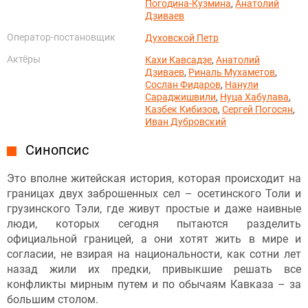
Погодина-Кузмина
,
Анатолий
Дзиваев
Оператор-постановщик
Духовской Петр
Актёры
Кахи Кавсадзе
,
Анатолий
Дзиваев
,
Риналь Мухаметов
,
Сослан Фидаров
,
Нанули
Сараджишвили
,
Нуца Хабулава
,
Казбек Кибизов
,
Сергей Погосян
,
Иван Дубровский
Синопсис
Это вполне житейская история, которая происходит на
границах двух заброшенных сел – осетинского Толи и
грузинского Тэли, где живут простые и даже наивные
люди, которых сегодня пытаются разделить
официальной границей, а они хотят жить в мире и
согласии, не взирая на национальности, как сотни лет
назад жили их предки, привыкшие решать все
конфликты мирным путем и по обычаям Кавказа – за
большим столом.