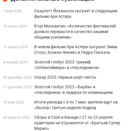
Скарлетт Йоханссон сыграет в следующем
7 мая 2026
фильме Ари Астера
Егор Москвитин: «Количество фестивалей
15 июля 2024
должно перерасти в качество нашими
общими усилиями»
В новом фильме Ари Астера сыграют Эмма
13 марта 2024
Стоун, Хоакин Феникс и Педро Паскаль
Золотой глобус 2023: триумф
8 января 2024
«Оппенгеймера» и «Наследников»
Оскар 2023: первые шорт-листы
29 декабря 2023
Золотой глобус 2023: «Барби» и
11 декабря 2023
«Наследники» в лидерах по номинациям
Итоги уикенда с 4 по 7 мая: зрители идут на
10 мая 2023
«Вызов» третью неделю подряд
Сборы в США и Канаде с 21 по 23 апреля:
24 апреля 2023
аудитория не отрывается от «Братьев Супер
Марио»