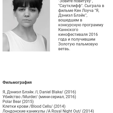
"Зовите повитуху",
"Саутклифф". Сыграла в
фильме Кен Лоуча "Я,
Дэниэл Блэйк",
вошедшем в
конкурсную программу
Каннского
кинофестиваля 2016
года и получившим
Золотую пальмовую
ветвь.
Фильмография
Я, Дэниэл Блэйк /I, Daniel Blake/ (2016)
Убийство /Murder/ (мини-сериал, 2016)
Polar Bear (2015)
Клетки крови /Blood Cells/ (2014)
Лондонские каникулы /A Royal Night Out/ (2014)