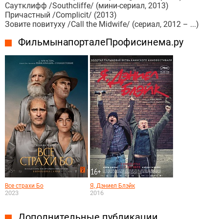
Саутклифф /Southcliffe/ (мини-сериал, 2013)
Причастный /Complicit/ (2013)
Зовите повитуху /Call the Midwife/ (сериал, 2012 – ...)
Фильмы на портале Профисинема.ру
Все страхи Бо
Я, Дэниел Блэйк
2023
2016
Дополнительные публикации