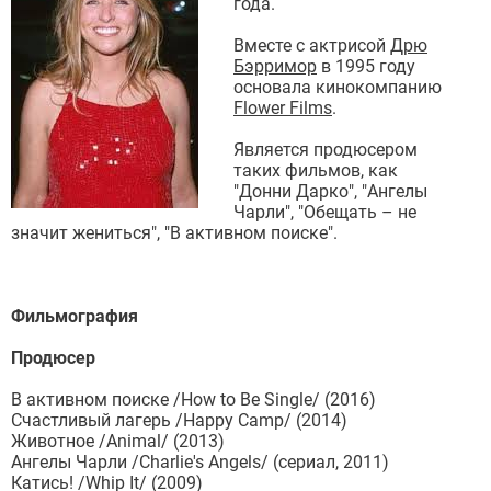
года.
Вместе с актрисой
Дрю
Бэрримор
в 1995 году
основала кинокомпанию
Flower Films
.
Является продюсером
таких фильмов, как
"Донни Дарко", "Ангелы
Чарли", "Обещать – не
значит жениться", "В активном поиске".
Фильмография
Продюсер
В активном поиске /How to Be Single/ (2016)
Счастливый лагерь /Happy Camp/ (2014)
Животное /Animal/ (2013)
Ангелы Чарли /Charlie's Angels/ (сериал, 2011)
Катись! /Whip It/ (2009)