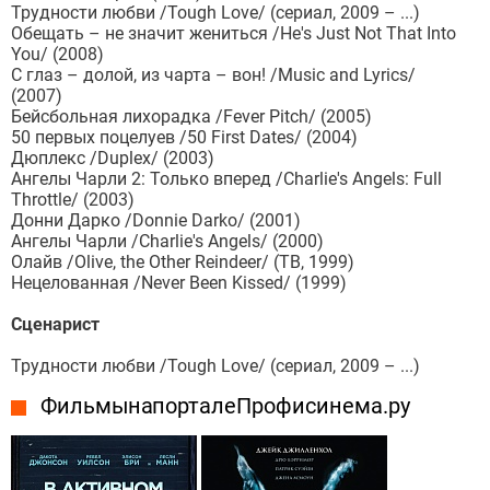
Трудности любви /Tough Love/ (сериал, 2009 – ...)
Обещать – не значит жениться /He's Just Not That Into
You/ (2008)
С глаз – долой, из чарта – вон! /Music and Lyrics/
(2007)
Бейсбольная лихорадка /Fever Pitch/ (2005)
50 первых поцелуев /50 First Dates/ (2004)
Дюплекс /Duplex/ (2003)
Ангелы Чарли 2: Только вперед /Charlie's Angels: Full
Throttle/ (2003)
Донни Дарко /Donnie Darko/ (2001)
Ангелы Чарли /Charlie's Angels/ (2000)
Олайв /Olive, the Other Reindeer/ (ТВ, 1999)
Нецелованная /Never Been Kissed/ (1999)
Сценарист
Трудности любви /Tough Love/ (сериал, 2009 – ...)
Фильмы на портале Профисинема.ру