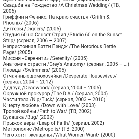
Свадьба на Рождество /A Christmas Wedding/ (ТВ,
2006)
Гриффин и Феникс: На краю счастья /Griffin &
Phoenix/ (2006)
Диггеры /Diggers/ (2006)
Студия 60 на Сансет Стрип /Studio 60 on the Sunset
Strip/ (сериал, 2006 – 2007)
Непристойная Бэтти Пейдж /The Notorious Bettie
Page/ (2005)
Миссия «Серенити» /Serenity/ (2005)
Анатомия страсти /Grey's Anatomy/ (сериал, 2005 – ...)
Пловцы /Swimmers/ (2005)
Отчаянные домохозяйки /Desperate Housewives/
(сериал, 2004 – 2012)
Дедвуд /Deadwood/ (сериал, 2004 – 2006)
Окружной прокурор /The D.A./ (сериал, 2004)
Части тела /Nip/Tuck/ (сериал, 2003 – 2010)
К черту любовь /Down with Love/ (2003)
Тропой войны /Path to War/ (ТВ, 2002)
Букашка /Bug/ (2002)
Прыжок веры /Leap of Faith/ (сериал, 2002)
Метрополис /Metropolis/ (ТВ, 2000)
Чего хотят женщины /What Women Want/ (2000)