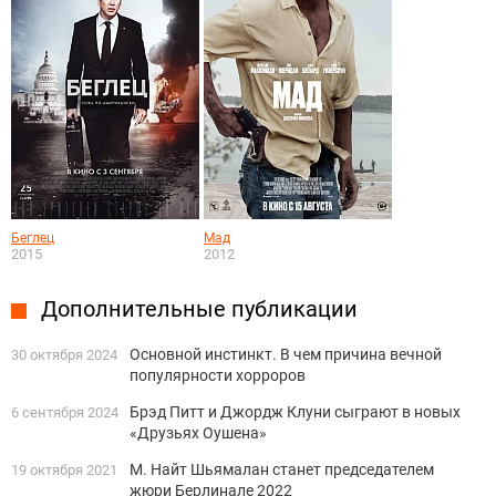
Беглец
Мад
2015
2012
Дополнительные публикации
Основной инстинкт. В чем причина вечной
30 октября 2024
популярности хорроров
Брэд Питт и Джордж Клуни сыграют в новых
6 сентября 2024
«Друзьях Оушена»
М. Найт Шьямалан станет председателем
19 октября 2021
жюри Берлинале 2022