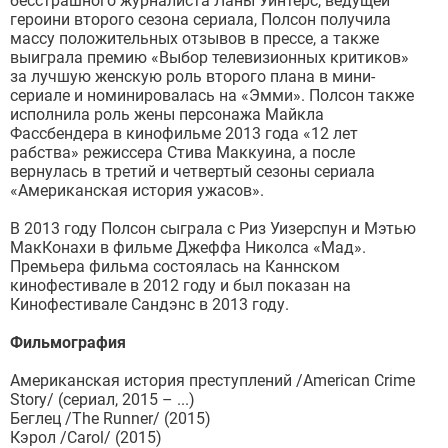
бесстрашного журналиста Ланы Уинтерс, ведущей
героини второго сезона сериала, Полсон получила
массу положительных отзывов в прессе, а также
выиграла премию «Выбор телевизионных критиков»
за лучшую женскую роль второго плана в мини-
сериале и номинировалась на «Эмми». Полсон также
исполнила роль жены персонажа Майкла
Фассбендера в кинофильме 2013 года «12 лет
рабства» режиссера Стива Маккуина, а после
вернулась в третий и четвертый сезоны сериала
«Американская история ужасов».
В 2013 году Полсон сыграла с Риз Уизерспун и Мэтью
МакКонахи в фильме Джеффа Николса «Мад».
Премьера фильма состоялась на Каннском
кинофестивале в 2012 году и был показан на
Кинофестивале Сандэнс в 2013 году.
Фильмография
Американская история преступлений /American Crime
Story/ (сериал, 2015 – ...)
Беглец /The Runner/ (2015)
Кэрол /Carol/ (2015)