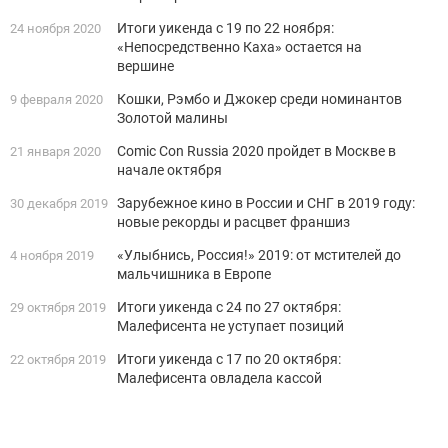
Итоги уикенда с 19 по 22 ноября:
24 ноября 2020
«Непосредственно Каха» остается на
вершине
Кошки, Рэмбо и Джокер среди номинантов
9 февраля 2020
Золотой малины
Cоmic Con Russia 2020 пройдет в Москве в
21 января 2020
начале октября
Зарубежное кино в России и СНГ в 2019 году:
30 декабря 2019
новые рекорды и расцвет франшиз
«Улыбнись, Россия!» 2019: от мстителей до
4 ноября 2019
мальчишника в Европе
Итоги уикенда с 24 по 27 октября:
29 октября 2019
Малефисента не уступает позиций
Итоги уикенда с 17 по 20 октября:
22 октября 2019
Малефисента овладела кассой