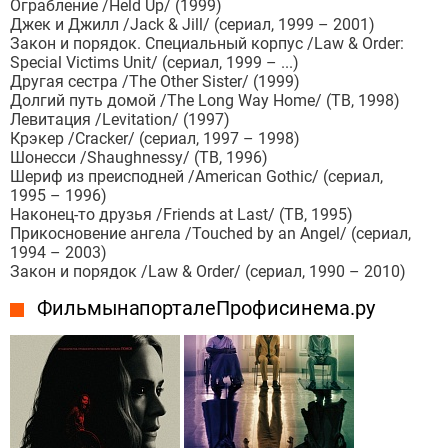
Ограбление /Held Up/ (1999)
Джек и Джилл /Jack & Jill/ (сериал, 1999 – 2001)
Закон и порядок. Специальный корпус /Law & Order:
Special Victims Unit/ (сериал, 1999 – ...)
Другая сестра /The Other Sister/ (1999)
Долгий путь домой /The Long Way Home/ (ТВ, 1998)
Левитация /Levitation/ (1997)
Крэкер /Cracker/ (сериал, 1997 – 1998)
Шонесси /Shaughnessy/ (ТВ, 1996)
Шериф из преисподней /American Gothic/ (сериал,
1995 – 1996)
Наконец-то друзья /Friends at Last/ (ТВ, 1995)
Прикосновение ангела /Touched by an Angel/ (сериал,
1994 – 2003)
Закон и порядок /Law & Order/ (сериал, 1990 – 2010)
Фильмы на портале Профисинема.ру