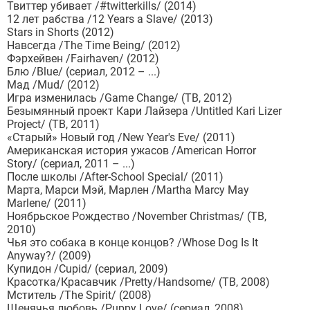
Твиттер убивает /#twitterkills/ (2014)
12 лет рабства /12 Years a Slave/ (2013)
Stars in Shorts (2012)
Навсегда /The Time Being/ (2012)
Фэрхейвен /Fairhaven/ (2012)
Блю /Blue/ (сериал, 2012 – ...)
Мад /Mud/ (2012)
Игра изменилась /Game Change/ (ТВ, 2012)
Безымянный проект Кари Лайзера /Untitled Kari Lizer
Project/ (ТВ, 2011)
«Старый» Новый год /New Year's Eve/ (2011)
Американская история ужасов /American Horror
Story/ (сериал, 2011 – ...)
После школы /After-School Special/ (2011)
Марта, Марси Мэй, Марлен /Martha Marcy May
Marlene/ (2011)
Ноябрьское Рождество /November Christmas/ (ТВ,
2010)
Чья это собака в конце концов? /Whose Dog Is It
Anyway?/ (2009)
Купидон /Cupid/ (сериал, 2009)
Красотка/Красавчик /Pretty/Handsome/ (ТВ, 2008)
Мститель /The Spirit/ (2008)
Щенячья любовь /Puppy Love/ (сериал, 2008)