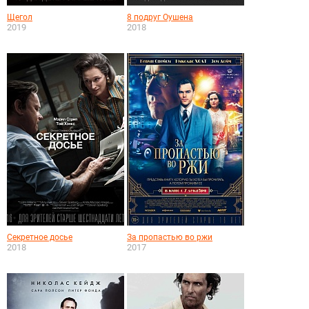
Щегол
8 подруг Оушена
2019
2018
Секретное досье
За пропастью во ржи
2018
2017