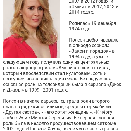
2007 и 2012 годах, и
«Эмми» в 2012, 2013 и
2014 годах.
Родилась 19 декабря
1974 года.
Полсон дебютировала
в эпизоде сериала
«Закон и порядок» в
1994 году, а уже в
следующем году получила одну из центральных
ролей в хоррор-сериале «Американская готика»,
который впоследствии стал культовым, хоть и
просуществовал лишь один сезон. Её следующая
основная роль на телевидении была в сериале «Джек
и Джилл» в 1999—2001 годах.
Полсон в начале карьеры сыграла роли второго
плана в ряде кинофильмов, среди которых были
«Другая сестра», «Чего хотят женщины», «К чёрту
любовь!» и «Миссия Серенити». Её первая главная
роль была в недолго просуществовавшем ситкоме
2002 года «Прыжок Хоуп», после чего она сыграла в