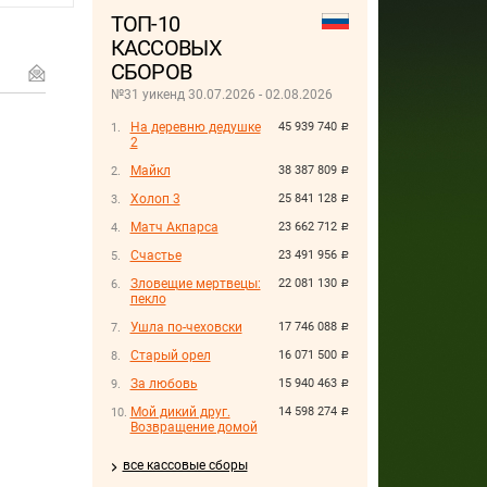
ТОП-10
КАССОВЫХ
СБОРОВ
№31 уикенд 30.07.2026 - 02.08.2026
На деревню дедушке
45 939 740
руб.
2
Майкл
38 387 809
руб.
Холоп 3
25 841 128
руб.
Матч Акпарса
23 662 712
руб.
Счастье
23 491 956
руб.
Зловещие мертвецы:
22 081 130
руб.
пекло
Ушла по-чеховски
17 746 088
руб.
Старый орел
16 071 500
руб.
За любовь
15 940 463
руб.
Мой дикий друг.
14 598 274
руб.
Возвращение домой
все кассовые сборы