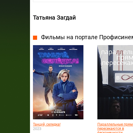
Татьяна Загдай
Фильмы на портале Профисине
Танцуй, селедка!
Параллельные прям
2023
пересекаются в
бесконечности