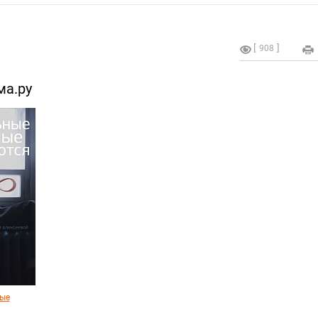
908
ма.ру
ые