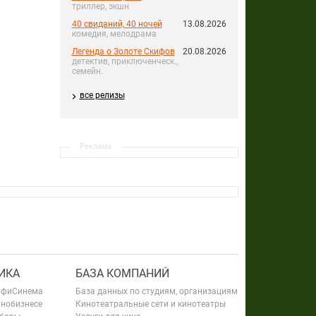
триллер, экшн
40 свиданий, 40 ночей
13.08.2026
комедия, мелодрама
Легенда о Золоте Скифов
20.08.2026
детектив, приключенческ.,
семейн.
все релизы
Реклама
ИКА
БАЗА КОМПАНИЙ
офиСинема
База данных по студиям, организациям
инобизнесе
Кинотеатральные сети и кинотеатры