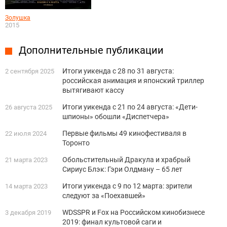
Золушка
2015
Дополнительные публикации
Итоги уикенда с 28 по 31 августа:
2 сентября 2025
российская анимация и японский триллер
вытягивают кассу
Итоги уикенда с 21 по 24 августа: «Дети-
26 августа 2025
шпионы» обошли «Диспетчера»
Первые фильмы 49 кинофестиваля в
22 июля 2024
Торонто
Обольстительный Дракула и храбрый
21 марта 2023
Сириус Блэк: Гэри Олдману – 65 лет
Итоги уикенда с 9 по 12 марта: зрители
14 марта 2023
следуют за «Поехавшей»
WDSSPR и Fox на Российском кинобизнесе
3 декабря 2019
2019: финал культовой саги и