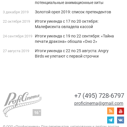
потенциальные анимационные хиты
Золотой орел 2019: список претендентов
3 декабря 2019
Итоги уикенда с 17 по 20 октября:
22 октября 2019
Малефисента овладела кассой
Итоги уикенда с 19 по 22 сентября: «Тайна
24 сентября 2019
печати дракона» обошла «Оно 2»
Итоги уикенда с 22 по 25 августа: Angry
27 августа 2019
Birds не улетают с первой строчки
+7 (495) 728-6797
proficinema@gmail.com
© ООО «Профисинема»
При перепечатке, цитировании и любом другом