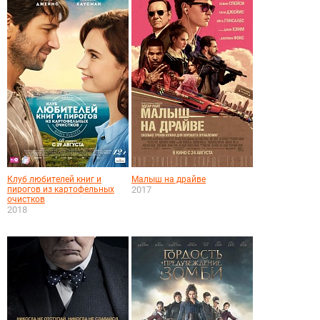
Клуб любителей книг и
Малыш на драйве
пирогов из картофельных
2017
очистков
2018