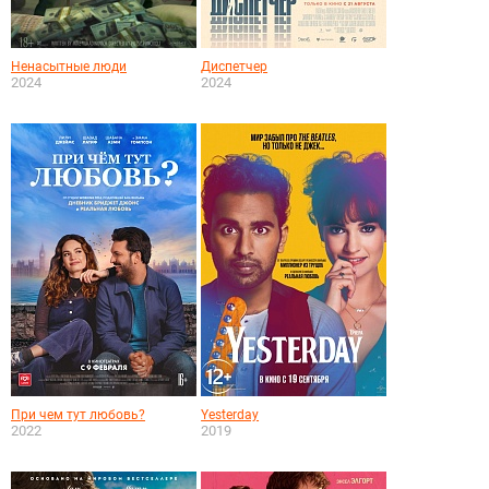
Ненасытные люди
Диспетчер
2024
2024
При чем тут любовь?
Yesterday
2022
2019