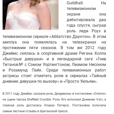
Guildhall. На
телевизионном
экране она
дебютировала два
года спустя, сыграв
роль леди Роуз в
телевизионном сериале «Аббатство Даунтон». В этом
амплуа она появлялась на телеэкранах на
протяжении пяти сезонов. В том же 2012 году
Джеймс снялась в спортивной драме Ригана Холла
«Быстрые девушки» и в легендарной саге «Гнев
Титанов№ с Сэмом Уортингтоном, Лиамом Нисоном
и Розамунд Пайк. Среди телевизионных работ
актрисы стоит отметить роли в сериалах «Тайный
дневник девушки по вызову» и «Просто Уильям».
В 2011 году Джеймс сыграла роль Дездемоны в постановке «Отелло»
на сцене театра Sheffield Crucible. Роль Яго исполнил Доминик Уэст, а
главная роль досталась Кларку Питерсу. Постановка получила
самые лестные отзывы в британской прессе.