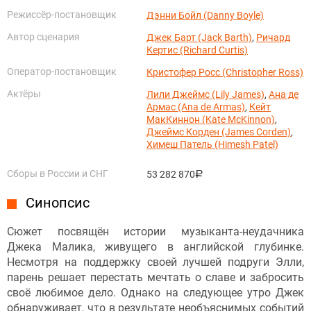
Режиссёр-постановщик
Дэнни Бойл (Danny Boyle)
Автор сценария
Джек Барт (Jack Barth)
,
Ричард
Кертис (Richard Curtis)
Оператор-постановщик
Кристофер Росс (Christopher Ross)
Актёры
Лили Джеймс (Lily James)
,
Ана де
Армас (Ana de Armas)
,
Кейт
МакКиннон (Kate McKinnon)
,
Джеймс Корден (James Corden)
,
Химеш Патель (Himesh Patel)
Сборы в России и СНГ
53 282 870
руб.
Синопсис
Сюжет посвящён истории музыканта-неудачника
Джека Малика, живущего в английской глубинке.
Несмотря на поддержку своей лучшей подруги Элли,
парень решает перестать мечтать о славе и забросить
своё любимое дело. Однако на следующее утро Джек
обнаруживает, что в результате необъяснимых событий