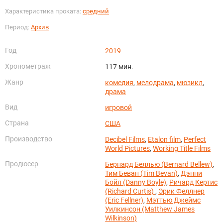
Характеристика проката:
средний
Период:
Архив
Год
2019
Хронометраж
117 мин.
Жанр
комедия
,
мелодрама
,
мюзикл
,
драма
Вид
игровой
Страна
США
Производство
Decibel Films
,
Etalon film
,
Perfect
World Pictures
,
Working Title Films
Продюсер
Бернард Беллью (Bernard Bellew)
,
Тим Беван (Tim Bevan)
,
Дэнни
Бойл (Danny Boyle)
,
Ричард Кертис
(Richard Curtis)
,
Эрик Феллнер
(Eric Fellner)
,
Мэттью Джеймс
Уилкинсон (Matthew James
Wilkinson)