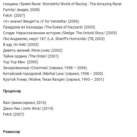
гонщика /Speed Racer: Wonderful World of Racing - The Amazing Racer
Family/ (видео, 2008)
Fetch (2007)
«V» значит Вендетта /V for Vendetta/ (2006)
Придурки из Хаззарда /The Dukes of Hazzard/ (2005)
Слэдж: Нерассказанная история /Sledge: The Untold Story/ (2005)
Лос-Анджелес, округ 187 /L.A. Sheriff's Homicide/ (ТВ, 2003)
В аду /In Hell/ (2003)
Девять жизней /Nine Lives/ (2002)
Тайна ордена /The Order/ (2001)
Yup Yup Man (2000)
Зачарованные /Charmed/ (сериал, 1998 – 2006)
Китайский городовой /Martial Law/ (сериал, 1998 – 2000)
Крутой Уокер /Walker, Texas Ranger/ (сериал, 1993 – 2001)
Продюсер
Rain (мини-сериал, 2016)
Джон Уик /John Wick/ (2014)
Fetch (2007)
Режиссер