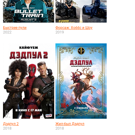
Быстрее пули
Форсаж: Хоббс и Шоу
2022
2019
Дэдпул 2
Жил-был Дэдпул
2018
2018