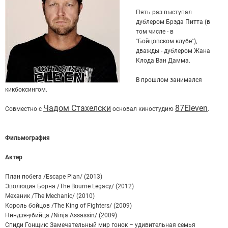
Пять раз выступал
дублером Брэда Питта (в
том числе - в
"Бойцовском клубе"),
дважды - дублером Жана
Клода Ван Дамма.
В прошлом занимался
кикбоксингом.
Чадом Стахелски
87Eleven
Совместно с
основал киностудию
.
Фильмография
Актер
План побега /Escape Plan/ (2013)
Эволюция Борна /The Bourne Legacy/ (2012)
Механик /The Mechanic/ (2010)
Король бойцов /The King of Fighters/ (2009)
Ниндзя-убийца /Ninja Assassin/ (2009)
Спиди Гонщик: Замечательный мир гонок – удивительная семья