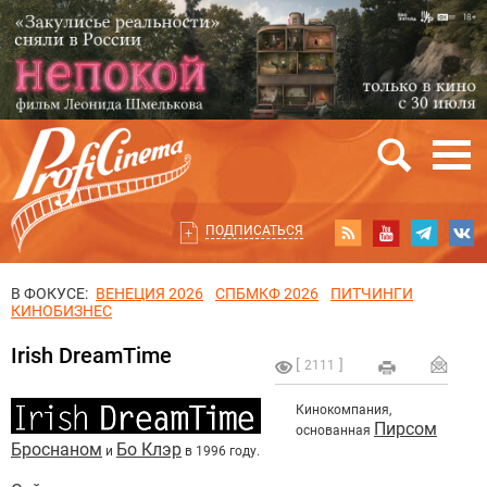
ПОДПИСАТЬСЯ
В ФОКУСЕ:
ВЕНЕЦИЯ 2026
СПБМКФ 2026
ПИТЧИНГИ
КИНОБИЗНЕС
Irish DreamTime
2111
Кинокомпания,
Пирсом
основанная
Броснаном
Бо Клэр
и
в 1996 году.