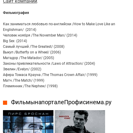
Сайт компании
.
Фильмография
Как заниматься любовью по-английски /How to Make Love Like an
Englishman/ (2014)
Человек ноября /The November Man/ (2014)
Big Sex (2014)
Самый лучший /The Greatest/ (2008)
Выкуп /Butterfly on a Wheel/ (2006)
Матадор /The Matador/ (2005)
Законы привлекательности /Laws of Attraction/ (2004)
Эвелин /Evelyn/ (2002)
Афера Томаса Крауна /The Thomas Crown Affair/ (1999)
Матч /The Match/ (1999)
Племянник /The Nephew/ (1998)
Фильмы на портале Профисинема.ру