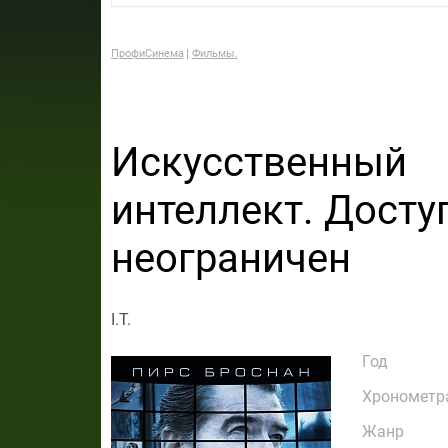
ПрофиСинема
Фильмы.
Искусственный
интеллект. Досту
неограничен
I.T.
Год
Хронометр
Жанр