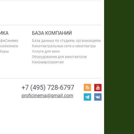
ИКА
БАЗА КОМПАНИЙ
офиСинема
База данных по студиям, организациям
инобизнесе
Кинотеатральные сети и кинотеатры
сборы
Услуги для кино
Оборудование для кинотеатров
Киномероприятия
+7 (495) 728-6797
proficinema@gmail.com