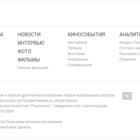
А
НОВОСТИ
КИНОСОБЫТИЯ
АНАЛИТ
ИНТЕРВЬЮ
Фестивали
Индекс Пр
Премии
Статьи о к
ФОТО
Выставки
Кассовые 
ФИЛЬМЫ
Кинорынки
Рецензии
Конференции
Релизы фильмов
нии и любом другом использовании любых материалов портала
рссылка на ПрофиСинема.ру обязательна.
ьном Агентстве "Роспечать". Свидетельство о регистрации
10.2006
сти
Пользовательское соглашение
сональных данных