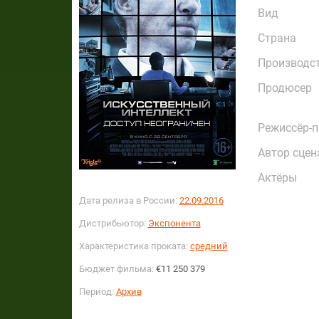
Вид
Страна
Производс
Продюсер
Режиссёр-
Автор сцен
Актёры
Дата релиза в России:
22.09.2016
Дистрибьютор:
Экспонента
Характеристика проката:
средний
Бюджет фильма:
€11 250 379
Период:
Архив