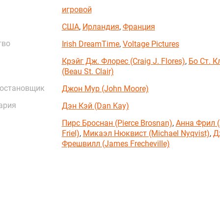
игровой
США
,
Ирландия
,
Франция
тво
Irish DreamTime
,
Voltage Pictures
Крэйг Дж. Флорес (Craig J. Flores)
,
Бо Ст. К
(Beau St. Clair)
постановщик
Джон Мур (John Moore)
ария
Дэн Кэй (Dan Kay)
Пирс Броснан (Pierce Brosnan)
,
Анна Фрил 
Friel)
,
Микаэл Нюквист (Michael Nyqvist)
,
Д
Фрешвилл (James Frecheville)