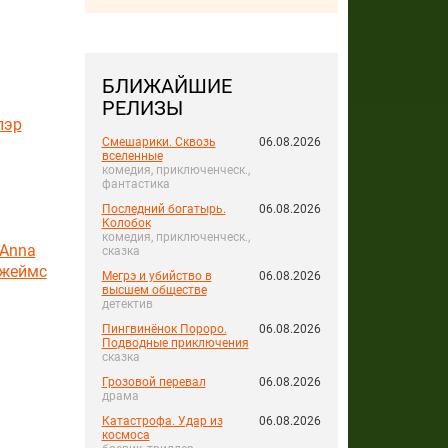
БЛИЖАЙШИЕ
РЕЛИЗЫ
лэр
Смешарики. Сквозь
06.08.2026
вселенные
комедия, приключенческ.,
фантастика
Последний богатырь.
06.08.2026
Колобок
комедия, приключенческ.,
(Anna
сказка
жеймс
Мегрэ и убийство в
06.08.2026
высшем обществе
детектив
Пингвинёнок Пороро.
06.08.2026
Подводные приключения
сказка
Грозовой перевал
06.08.2026
драма
Катастрофа. Удар из
06.08.2026
космоса