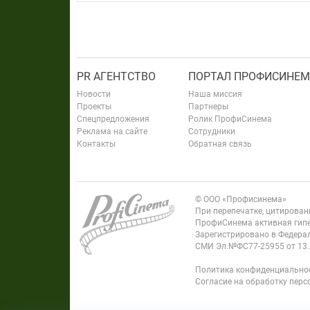
PR АГЕНТСТВО
ПОРТАЛ ПРОФИСИНЕМ
Новости
Наша миссия
Проекты
Партнеры
Спецпредложения
Ролик ПрофиСинема
Реклама на сайте
Сотрудники
Контакты
Обратная связь
© ООО «Профисинема»
При перепечатке, цитирова
ПрофиСинема активная гипе
Зарегистрировано в Федерал
СМИ Эл.№ФС77-25955 от 13.
Политика конфиденциально
Согласие на обработку пер