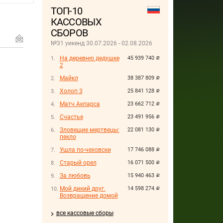
ТОП-10
КАССОВЫХ
СБОРОВ
№31 уикенд 30.07.2026 - 02.08.2026
На деревню дедушке
45 939 740
руб.
2
Майкл
38 387 809
руб.
Холоп 3
25 841 128
руб.
Матч Акпарса
23 662 712
руб.
Счастье
23 491 956
руб.
Зловещие мертвецы:
22 081 130
руб.
пекло
Ушла по-чеховски
17 746 088
руб.
Старый орел
16 071 500
руб.
За любовь
15 940 463
руб.
Мой дикий друг.
14 598 274
руб.
Возвращение домой
все кассовые сборы