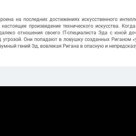
роена на последних достижениях искусственного интелл
 настоящее произведение технического искусства. Когд
алеко отношения своего IT-специалиста Эда с юной до
д угрозой. Они попадают в ловушку созданных Риганом 
езумный гений Эд, вовлекая Ригана в опасную и непредска