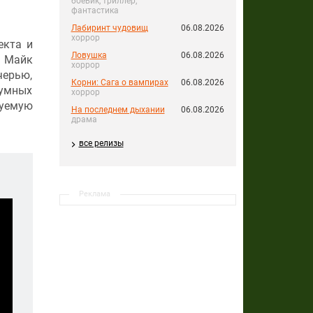
боевик, триллер,
фантастика
Лабиринт чудовищ
06.08.2026
хоррор
екта и
Ловушка
06.08.2026
а Майк
хоррор
черью,
Корни: Сага о вампирах
06.08.2026
«умных
хоррор
зуемую
На последнем дыхании
06.08.2026
драма
все релизы
Реклама