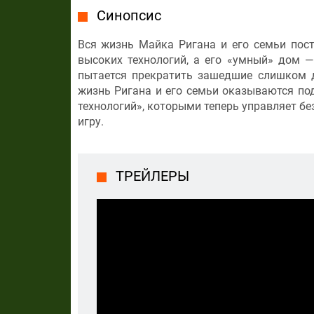
Синопсис
Вся жизнь Майка Ригана и его семьи пост
высоких технологий, а его «умный» дом —
пытается прекратить зашедшие слишком д
жизнь Ригана и его семьи оказываются по
технологий», которыми теперь управляет б
игру.
ТРЕЙЛЕРЫ