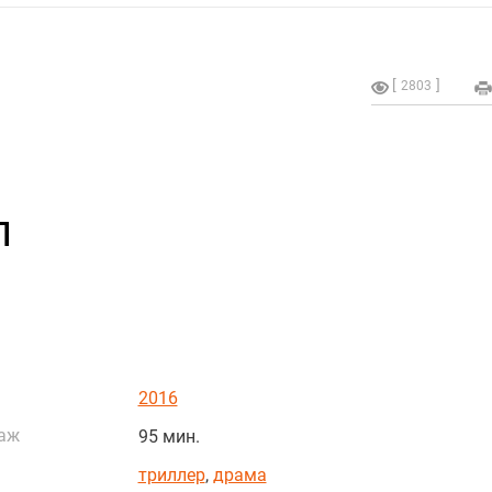
2803
п
2016
аж
95 мин.
триллер
,
драма