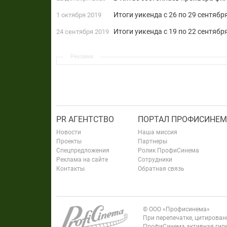
Итоги уикенда с 26 по 29 сентябр
1 октября 2019
Итоги уикенда с 19 по 22 сентябр
24 сентября 2019
Реклама
PR АГЕНТСТВО
ПОРТАЛ ПРОФИСИНЕМ
Новости
Наша миссия
Проекты
Партнеры
Спецпредложения
Ролик ПрофиСинема
Реклама на сайте
Сотрудники
Контакты
Обратная связь
© ООО «Профисинема»
При перепечатке, цитирова
ПрофиСинема активная гипе