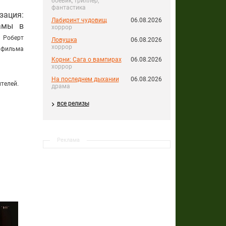
боевик, триллер,
фантастика
зация:
Лабиринт чудовищ
06.08.2026
амы в
хоррор
: Роберт
Ловушка
06.08.2026
хоррор
 фильма
Корни: Сага о вампирах
06.08.2026
хоррор
На последнем дыхании
06.08.2026
ителей.
драма
все релизы
Реклама