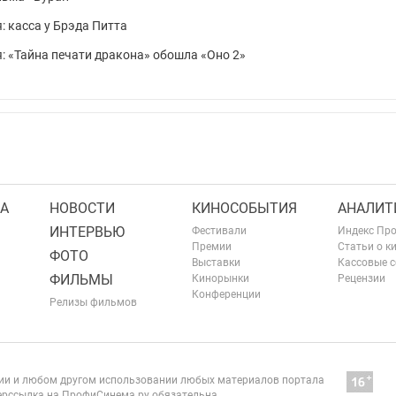
я: касса у Брэда Питта
я: «Тайна печати дракона» обошла «Оно 2»
А
НОВОСТИ
КИНОСОБЫТИЯ
АНАЛИТ
ИНТЕРВЬЮ
Фестивали
Индекс Пр
Премии
Статьи о к
ФОТО
Выставки
Кассовые 
ФИЛЬМЫ
Кинорынки
Рецензии
Конференции
Релизы фильмов
нии и любом другом использовании любых материалов портала
рссылка на ПрофиСинема.ру обязательна.