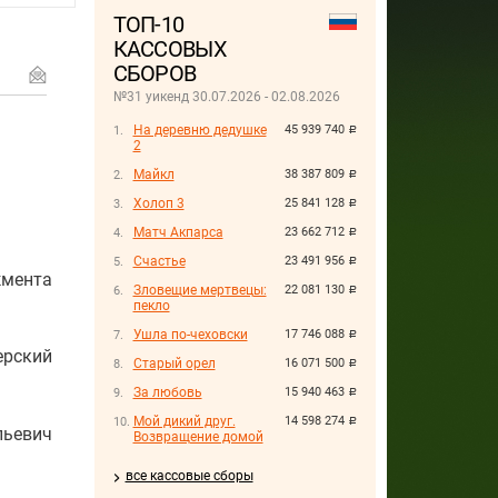
ТОП-10
КАССОВЫХ
СБОРОВ
№31 уикенд 30.07.2026 - 02.08.2026
На деревню дедушке
45 939 740
руб.
2
Майкл
38 387 809
руб.
Холоп 3
25 841 128
руб.
Матч Акпарса
23 662 712
руб.
Счастье
23 491 956
руб.
мента
Зловещие мертвецы:
22 081 130
руб.
пекло
Ушла по-чеховски
17 746 088
руб.
рский
Старый орел
16 071 500
руб.
За любовь
15 940 463
руб.
Мой дикий друг.
14 598 274
руб.
льевич
Возвращение домой
все кассовые сборы