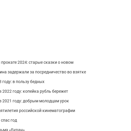
 прокате 2024: старые сказки о новом
ина задержали за посредничество во взятке
 году: в пользу бедных
в 2022 году: копейка рубль бережет
в 2021 году: добрым молодцам урок
сятилетия российской кинематографии
 спас год
льма «Буран»