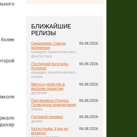
льного
БЛИЖАЙШИЕ
РЕЛИЗЫ
 более
Смешарики. Сквозь
06.08.2026
вселенные
комедия, приключенческ.,
фантастика
оторой
Последний богатырь.
06.08.2026
Колобок
комедия, приключенческ.,
сказка
Мегрэ и убийство в
06.08.2026
высшем обществе
детектив
Николя
Пингвинёнок Пороро.
06.08.2026
Подводные приключения
сказка
Грозовой перевал
06.08.2026
Цекало
драма
одюсер
Катастрофа. Удар из
06.08.2026
космоса