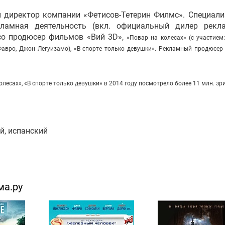
 директор компании «Фетисов-Тетерин Филмс». Специали
ламная деятельность (вкл. официальный дилер рекл
со продюсер фильмов «Вий 3D»,
«
Повар на колесах
»
(с участием
Фавро, Джон Легуизамо),
«
В спорте только девушки
»
. Рекламный продюсер
олесах
»
,
«
В спорте только девушки» в 2014 году посмотрело более 11 млн. зр
й, испанский
ма.ру