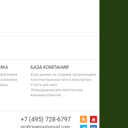
ИКА
БАЗА КОМПАНИЙ
офиСинема
База данных по студиям, организациям
инобизнесе
Кинотеатральные сети и кинотеатры
сборы
Услуги для кино
Оборудование для кинотеатров
Киномероприятия
+7 (495) 728-6797
proficinema@gmail.com